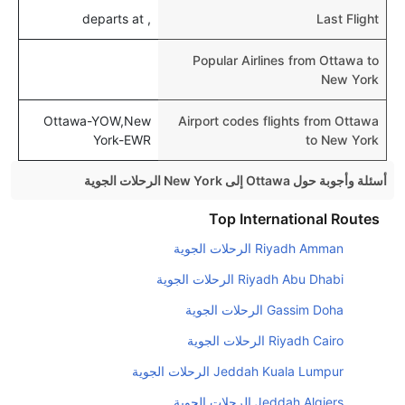
, departs at
Last Flight
Popular Airlines from Ottawa to
New York
Ottawa-YOW,New
Airport codes flights from Ottawa
York-EWR
to New York
أسئلة وأجوبة حول Ottawa إلى New York الرحلات الجوية
هل صحيح أن تستغرق وقتا أقل في رحلة مباشرة من
Top International Routes
إلىنيويورك مما تستغرقه الخطوط الجوية الأخرى؟
Riyadh Amman الرحلات الجوية
نعم. توفر كل من أسرع رحلات الطيران على هذا الطريق،
Riyadh Abu Dhabi الرحلات الجوية
هل توفر شركات الطيران مساحة إضافية للنوم؟
Gassim Doha الرحلات الجوية
كثير من خطوط طيران درجة رجال الأعمال توفر مساحة
Riyadh Cairo الرحلات الجوية
إضافية للنوم.
Jeddah Kuala Lumpur الرحلات الجوية
هل يمكنني حمل طعامي الخاص؟
نعم، يمكنك حمل طعامك الخاص، و لكن يجب أن يكون معبئا
Jeddah Algiers الرحلات الجوية