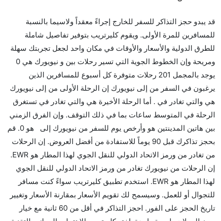
قد يبدو حجز التذاكر للسفر للخارج إجراءً معقداً ولاسيما بالنسبة
للمسافرين للمرة الأولى. ويقوم كليرتريب بتوفير تفاصيل شاملة
للطرق الدولية والأسعار والأوقات في مكان واحد لجعل تجربتك سهلة
ومريحة وإن الخطوط الجوية التي تسير رحلات بين و نيويورك هي 0
يوجد بالمجمل 201 رحلات متوفرة كل أسبوع للمسافرين الذين
يرغبون في السفر من إلى نيويورك إن الرحلة الأولى من إلى نيويورك
هي والتي تغادر في . أما الرحلة الأخيرة هي والتي تغادر في تستغرق
الرحلة في المتوسط ساعات بما في ذلك التوقف. وإن الفرق الزمني
بين هاتين المدينتين هو وأرخص يوم للسفر من نيويورك إلى هو 0. قم
بحجز تذاكرك قبل 90 يوماً للاستفادة من أفضل العروض. إن الرحلات
من تغادر من ورمز الاتحاد الدولي للنقل الجوي لهذا المطار هو EWR.
إن الرحلات من نيويورك تغادر من ورمز الاتحاد الدولي للنقل الجوي
لهذا المطار هو EWR. استخدم تطبيق كليرتريب سواءً كنت مسافر
للتجوال أو للعمل. وسيسمح لك تقويم الأسعار بمقارنة الأسعار وتغيير
تاريخ الحجز على الفور. احجز التذاكر في أقل من 60 ثانية مع خيار