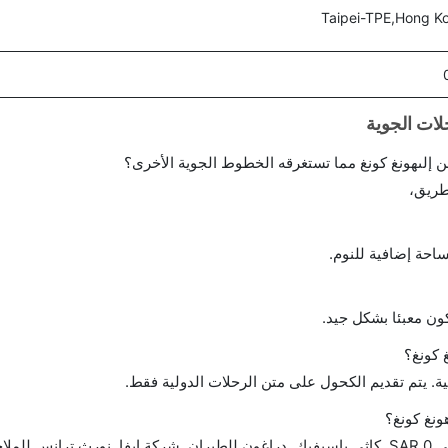
Taipei-TPE,Hong 
إلىهونغ كونغ مما تستغرقه الخطوط الجوية الأخرى؟
طريق،
احة إضافية للنوم.
ن معبئا بشكل جيد.
 كونغ؟
ة. يتم تقديم الكحول على متن الرحلات الدولية فقط.
ونغ كونغ؟
تتراوح أسعار رحلة الدرجة الاقتصادية من SAR 0 إلى SAR 0. كاثي باسيفيك, دراغون للطيران, شركة إيفا, نورث ترانس