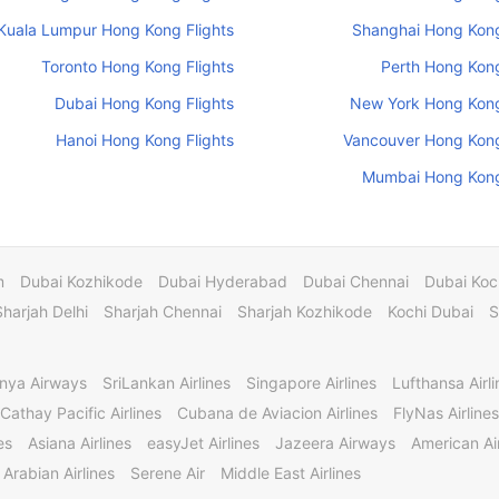
Kuala Lumpur Hong Kong Flights
Shanghai Hong Kong
Toronto Hong Kong Flights
Perth Hong Kong
Dubai Hong Kong Flights
New York Hong Kong
Hanoi Hong Kong Flights
Vancouver Hong Kong
Mumbai Hong Kong
m
Dubai Kozhikode
Dubai Hyderabad
Dubai Chennai
Dubai Koc
Sharjah Delhi
Sharjah Chennai
Sharjah Kozhikode
Kochi Dubai
S
nya Airways
SriLankan Airlines
Singapore Airlines
Lufthansa Airli
Cathay Pacific Airlines
Cubana de Aviacion Airlines
FlyNas Airlines
es
Asiana Airlines
easyJet Airlines
Jazeera Airways
American Air
 Arabian Airlines
Serene Air
Middle East Airlines