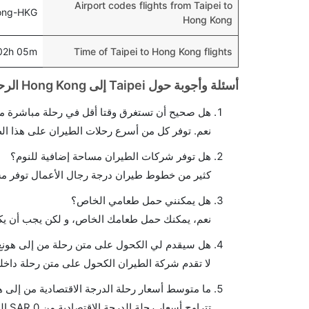
Airport codes flights from Taipei to
Kong-HKG
Hong Kong
02h 05m
Time of Taipei to Hong Kong flights
أسئلة وأجوبة حول Taipei إلى Hong Kong الرحلات الجوية
هل صحيح أن تستغرق وقتا أقل في رحلة مباشرة من 
نعم. توفر كل من أسرع رحلات الطيران على هذا ال
هل توفر شركات الطيران مساحة إضافية للنوم؟
كثير من خطوط طيران درجة رجال الأعمال توفر مس
هل يمكنني حمل طعامي الخاص؟
نعم، يمكنك حمل طعامك الخاص، و لكن يجب أن يكو
هل سيقدم لي الكحول على متن رحلة من إلى هونغ
لا تقدم شركة الطيران الكحول على متن رحلة داخلي
ما متوسط أسعار رحلة الدرجة الاقتصادية من إلى ه