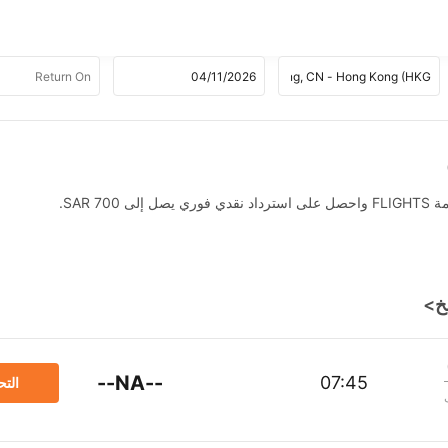
SAR .
--NA--
07:45
الت