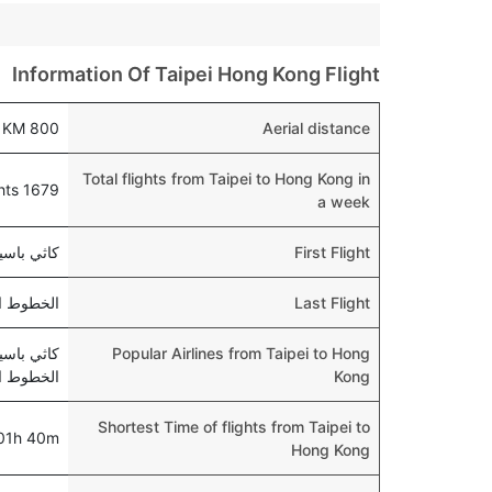
Information Of Taipei Hong Kong Flight
800 KM
Aerial distance
Total flights from Taipei to Hong Kong in
1679 flights
a week
First Flight
كاثي باسيفيك 463 , 6:00 AM
Last Flight
الخطوط الجوية اليابا
Popular Airlines from Taipei to Hong
Kong
الخطوط الج
Shortest Time of flights from Taipei to
01h 40m
Hong Kong