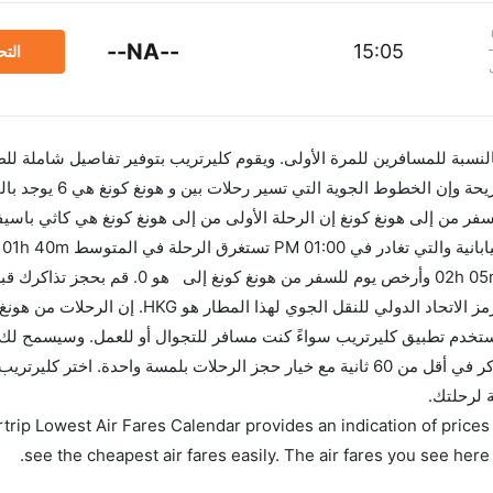
--NA--
15:05
الت
 بالنسبة للمسافرين للمرة الأولى. ويقوم كليرتريب بتوفير تفاصيل شاملة لل
ر من إلى هونغ كونغ إن الرحلة الأولى من إلى هونغ كونغ هي كاثي باسيفي
في 
للاستفادة من أفضل العروض. إن الرحلات من تغادر من ورمز الاتحاد الدولي للنقل الجو
الاتحاد الدولي للنقل الجوي لهذا المطار هو HKG. استخدم تطبيق كليرتريب سواءً كنت مسافر للتجوال أو للعمل. وس
بمقارنة الأسعار وتغيير تاريخ الحجز على الفور. احجز التذاكر في أقل من 60 ثانية مع خيار حجز الرحلات بلمسة واحدة. اختر
 لرحلتك.
trip Lowest Air Fares Calendar provides an indication of prices 
see the cheapest air fares easily. The air fares you see here