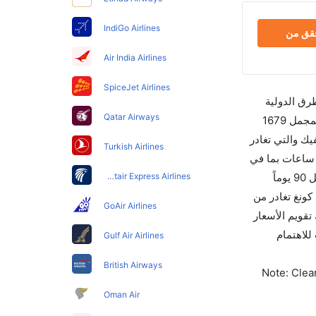
IndiGo Airlines
حقق من
Air India Airlines
SpiceJet Airlines
طرق الدولية
Qatar Airways
والأسعار والأوقات في مكان واحد لجعل تجربتك سهلة ومريحة وإن الخطوط الجوية التي تسير رحلات بين و هونغ كونغ هي 6 يوجد بالمجمل 1679
ك والتي تغادر
Turkish Airlines
06:00 AM. أما الرحلة الأخيرة هي الخطوط الجوية اليابانية والتي تغادر في 01:00 PM تستغرق الرحلة في المتوسط 01h 40m ساعات بما في
ذلك التوقف. وإن الفرق الزمني بين هاتين المدينتين هو 02h 05m وأرخص يوم للسفر من هونغ كونغ إلى هو 0. قم بحجز تذاكرك قبل 90 يوماً
Egyptair Express Airlines
ي لهذا المطار هو HKG. إن الرحلات من هونغ كونغ تغادر من
GoAir Airlines
يسمح لك تقويم الأسعار
 كليرتريب للاهتمام
Gulf Air Airlines
British Airways
Note: Clear
Oman Air