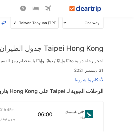
Taipei Hong Kong جدول الطيران
احجز رحلة دولية ذهابًا وإيابًا / ذهابًا وإيابًا باستخدام رمز القسيمة FLIGHTS واحصل على استرداد نقدي فوري يصل إلى 700
31 ديسمبر 2021
لأحكام والشروط
الرحلات الجوية لـ Taipei على Hong Kong بتاريخ>
01h 45m
كاثي باسيفيك
06:00
463
بدون توقف