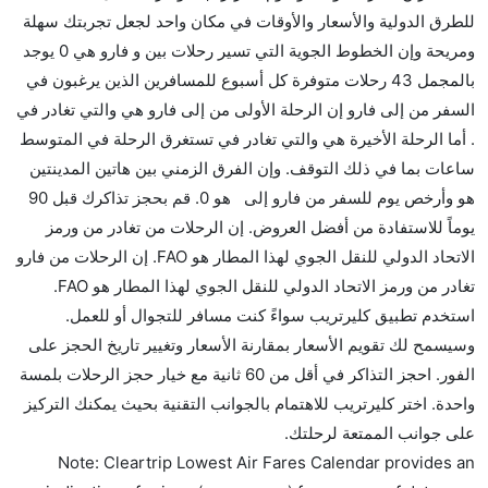
للطرق الدولية والأسعار والأوقات في مكان واحد لجعل تجربتك سهلة
ومريحة وإن الخطوط الجوية التي تسير رحلات بين و فارو هي 0 يوجد
بالمجمل 43 رحلات متوفرة كل أسبوع للمسافرين الذين يرغبون في
السفر من إلى فارو إن الرحلة الأولى من إلى فارو هي والتي تغادر في
. أما الرحلة الأخيرة هي والتي تغادر في تستغرق الرحلة في المتوسط
ساعات بما في ذلك التوقف. وإن الفرق الزمني بين هاتين المدينتين
هو وأرخص يوم للسفر من فارو إلى هو 0. قم بحجز تذاكرك قبل 90
يوماً للاستفادة من أفضل العروض. إن الرحلات من تغادر من ورمز
الاتحاد الدولي للنقل الجوي لهذا المطار هو FAO. إن الرحلات من فارو
تغادر من ورمز الاتحاد الدولي للنقل الجوي لهذا المطار هو FAO.
استخدم تطبيق كليرتريب سواءً كنت مسافر للتجوال أو للعمل.
وسيسمح لك تقويم الأسعار بمقارنة الأسعار وتغيير تاريخ الحجز على
الفور. احجز التذاكر في أقل من 60 ثانية مع خيار حجز الرحلات بلمسة
واحدة. اختر كليرتريب للاهتمام بالجوانب التقنية بحيث يمكنك التركيز
على جوانب الممتعة لرحلتك.
Note: Cleartrip Lowest Air Fares Calendar provides an