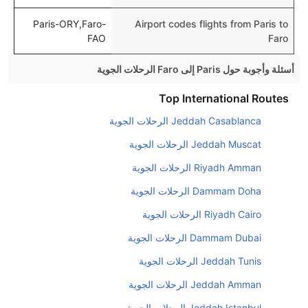
Paris-ORY,Faro-
Airport codes flights from Paris to
FAO
Faro
أسئلة وأجوبة حول Paris إلى Faro الرحلات الجوية
هل صحيح أن تستغرق وقتا أقل في رحلة مباشرة من
Top International Routes
إلىفارو مما تستغرقه الخطوط الجوية الأخرى؟
Jeddah Casablanca الرحلات الجوية
نعم. توفر كل من أسرع رحلات الطيران على هذا الطريق،
Jeddah Muscat الرحلات الجوية
هل توفر شركات الطيران مساحة إضافية للنوم؟
Riyadh Amman الرحلات الجوية
كثير من خطوط طيران درجة رجال الأعمال توفر مساحة
Dammam Doha الرحلات الجوية
إضافية للنوم.
Riyadh Cairo الرحلات الجوية
هل يمكنني حمل طعامي الخاص؟
نعم، يمكنك حمل طعامك الخاص، و لكن يجب أن يكون معبئا
Dammam Dubai الرحلات الجوية
بشكل جيد.
Jeddah Tunis الرحلات الجوية
هل سيقدم لي الكحول على متن رحلة من إلى فارو؟
Jeddah Amman الرحلات الجوية
لا تقدم شركة الطيران الكحول على متن رحلة داخلية. يتم
Jeddah Istanbul الرحلات الجوية