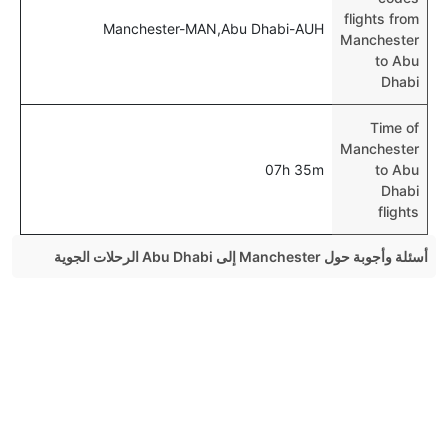
flights from
Manchester-MAN,Abu Dhabi-AUH
Manchester
to Abu
Dhabi
Time of
Manchester
07h 35m
to Abu
Dhabi
flights
أسئلة وأجوبة حول Manchester إلى Abu Dhabi الرحلات الجوية
هل صحيح أن KLM Royal Dutch تستغرق وقتا أقل في
Top International Routes
رحلة مباشرة من إلىأبو ظبي مما تستغرقه الخطوط الجوية
Dammam Dubai الرحلات الجوية
الأخرى؟
Jeddah Algiers الرحلات الجوية
نعم. توفر كل من KLM Royal Dutch أسرع رحلات الطيران
على هذا الطريق،
Riyadh Dubai الرحلات الجوية
Gassim Doha الرحلات الجوية
هل توفر شركات الطيران مساحة إضافية للنوم؟