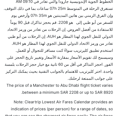
الخطوط الجوية الإندونيسية جارودا والتي تغادر في 09:10 AM
تستغرق الرحلة في المتوسط 07h 25m ساعات بما في ذلك التوقف.
وإن الفرق الزمني بين هاتين المدينتين هو 07h 35m وأرخص يوم
للسفر من أبو ظبي إلى هو 2208. قم بحجز تذاكرك قبل 90 يوماً
للاستفادة من أفضل العروض. إن الرحلات من تغادر من ورمز الاتحاد
الدولي للنقل الجوي لهذا المطار هو AUH. إن الرحلات من أبو ظبي
تغادر من ورمز الاتحاد الدولي للنقل الجوي لهذا المطار هو AUH.
استخدم تطبيق كليرتريب سواءً كنت مسافر للتجوال أو للعمل.
وسيسمح لك تقويم الأسعار بمقارنة الأسعار وتغيير تاريخ الحجز على
الفور. احجز التذاكر في أقل من 60 ثانية مع خيار حجز الرحلات بلمسة
واحدة. اختر كليرتريب للاهتمام بالجوانب التقنية بحيث يمكنك التركيز
على جوانب الممتعة لرحلتك.
The price of a Manchester to Abu Dhabi flight ticket varies
.
between a minimum
SAR
2208
or up to SAR
8920
Note: Cleartrip Lowest Air Fares Calendar provides an
indication of prices (per person) for a range of dates, so
that you can see the cheapest air fares easily. The air fares