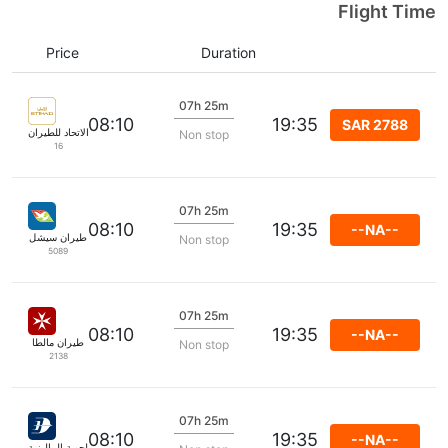
Flight Time
Price
Duration
07h 25m
08:10
19:35
SAR 2788
الاتحاد للطيران
Non stop
16
07h 25m
08:10
19:35
--NA--
طيران سيشل
Non stop
5089
07h 25m
08:10
19:35
--NA--
طيران مالطا
Non stop
2138
07h 25m
08:10
19:35
--NA--
الخطوط الجوية الماليزية