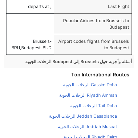
, departs at
Last Flight
Popular Airlines from Brussels to
Budapest
Brussels-
Airport codes flights from Brussels
BRU,Budapest-BUD
to Budapest
أسئلة وأجوبة حول Brussels إلى Budapest الرحلات الجوية
هل صحيح أن تستغرق وقتا أقل في رحلة مباشرة من
Top International Routes
إلىبودابست مما تستغرقه الخطوط الجوية الأخرى؟
Gassim Doha الرحلات الجوية
نعم. توفر كل من أسرع رحلات الطيران على هذا الطريق،
Riyadh Amman الرحلات الجوية
هل توفر شركات الطيران مساحة إضافية للنوم؟
Taif Doha الرحلات الجوية
كثير من خطوط طيران درجة رجال الأعمال توفر مساحة
Jeddah Casablanca الرحلات الجوية
إضافية للنوم.
Jeddah Muscat الرحلات الجوية
هل يمكنني حمل طعامي الخاص؟
نعم، يمكنك حمل طعامك الخاص، و لكن يجب أن يكون معبئا
Riyadh Cairo الرحلات الجوية