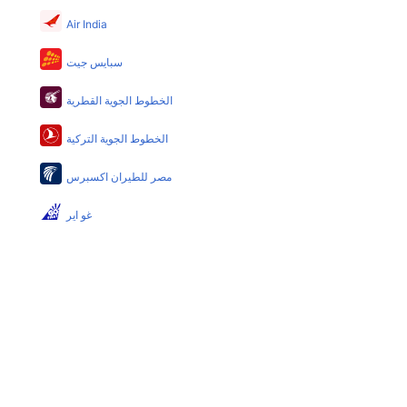
عبر اختيار فنادق كليرتريب.
Air India
هل يتيح بودابست مطار إمكانية تغيير الحفاض للأطفال؟
سبايس جيت
نعم، يتيح مطار بودابست المطور حديثا هذه الإمكانية
للأطفال و الرضع.
الخطوط الجوية القطرية
الخطوط الجوية التركية
مصر للطيران اكسبرس
غو اير
طيران الخليج
الخطوط الجوية البريطانية
الطيران العماني
الخطوط الجوية الفلبينية
إيربلو