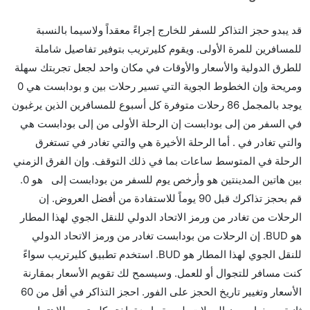
قد يبدو حجز التذاكر للسفر للخارج إجراءً معقداً ولاسيما بالنسبة
للمسافرين للمرة الأولى. ويقوم كليرتريب بتوفير تفاصيل شاملة
للطرق الدولية والأسعار والأوقات في مكان واحد لجعل تجربتك سهلة
ومريحة وإن الخطوط الجوية التي تسير رحلات بين و بودابست هي 0
يوجد بالمجمل 86 رحلات متوفرة كل أسبوع للمسافرين الذين يرغبون
في السفر من إلى بودابست إن الرحلة الأولى من إلى بودابست هي
والتي تغادر في . أما الرحلة الأخيرة هي والتي تغادر في تستغرق
الرحلة في المتوسط ساعات بما في ذلك التوقف. وإن الفرق الزمني
بين هاتين المدينتين هو وأرخص يوم للسفر من بودابست إلى هو 0.
قم بحجز تذاكرك قبل 90 يوماً للاستفادة من أفضل العروض. إن
الرحلات من تغادر من ورمز الاتحاد الدولي للنقل الجوي لهذا المطار
هو BUD. إن الرحلات من بودابست تغادر من ورمز الاتحاد الدولي
للنقل الجوي لهذا المطار هو BUD. استخدم تطبيق كليرتريب سواءً
كنت مسافر للتجوال أو للعمل. وسيسمح لك تقويم الأسعار بمقارنة
الأسعار وتغيير تاريخ الحجز على الفور. احجز التذاكر في أقل من 60