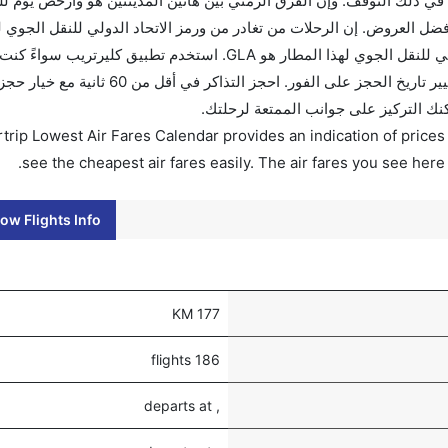
ي ذلك التوقف. وإن الفرق الزمني بين هاتين المدينتين هو وأرخص يوم ل
بل 90 يوماً للاستفادة من أفضل العروض. إن الرحلات من تغادر من ورمز الاتحاد الدولي للنقل الج
GLA. إن الرحلات من غلاسكو تغادر من ورمز الاتحاد الدولي للنقل الجوي لهذا المطار هو GLA. استخدم
أو للعمل. وسيسمح لك تقويم الأسعار بمقارنة الأسعار وتغيير تاريخ الحجز على 
كنك التركيز على جوانب الممتعة لرحلتك.
trip Lowest Air Fares Calendar provides an indication of prices 
see the cheapest air fares easily. The air fares you see here
ow Flights Info
177 KM
186 flights
, departs at