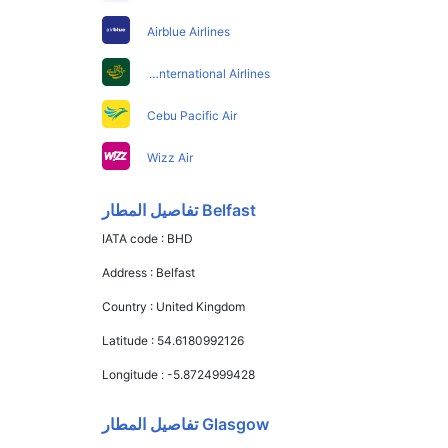
Airblue Airlines
Pakistan International Airlines
Cebu Pacific Air
Wizz Air
Belfast تفاصيل المطار
IATA code :
BHD
Address :
Belfast
Country :
United Kingdom
Latitude :
54.6180992126
Longitude :
-5.8724999428
Glasgow تفاصيل المطار