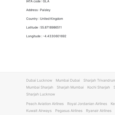
IATA code :
GLA
Address :
Paisley
Country :
United Kingdom
Latitude :
55.8718986511
Longitude :
-4.4330601692
Dubai Lucknow
Mumbai Dubai
Sharjah Trivandru
Mumbai Sharjah
Sharjah Mumbai
Kochi Sharjah
Sharjah Lucknow
Peach Aviation Airlines
Royal Jordanian Airlines
Ke
Kuwait Airways
Pegasus Airlines
Ryanair Airlines