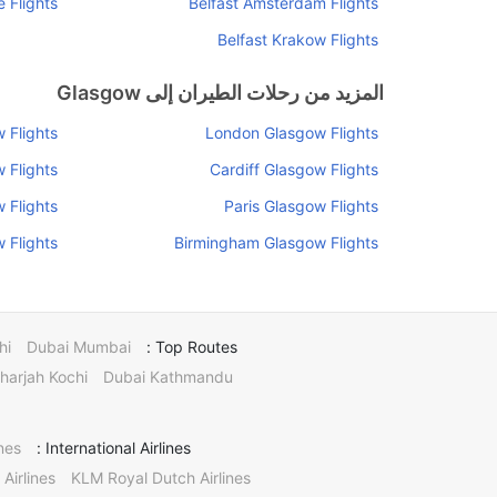
e Flights
Belfast Amsterdam Flights
Belfast Krakow Flights
المزيد من رحلات الطيران إلى Glasgow
 Flights
London Glasgow Flights
 Flights
Cardiff Glasgow Flights
 Flights
Paris Glasgow Flights
 Flights
Birmingham Glasgow Flights
hi
Dubai Mumbai
Top Routes :
harjah Kochi
Dubai Kathmandu
nes
International Airlines :
 Airlines
KLM Royal Dutch Airlines