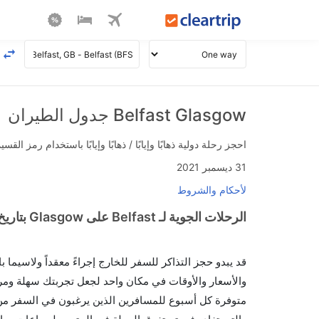
Belfast Glasgow جدول الطيران
احجز رحلة دولية ذهابًا وإيابًا / ذهابًا وإيابًا باستخدام رمز القسيمة FLIGHTS واحصل على استرداد نقدي فوري يصل إلى 700
31 ديسمبر 2021
لأحكام والشروط
الرحلات الجوية لـ Belfast على Glasgow بتاريخ>
قد يبدو حجز التذاكر للسفر للخارج إجراءً معقداً ولاسيما
متوفرة كل أسبوع للمسافرين الذين يرغبون في السفر من إ