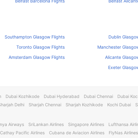
Belfast Barcelona Flights
Belfast Alicant
Southampton Glasgow Flights
Dublin Glasgow
Toronto Glasgow Flights
Manchester Glasgow
Amsterdam Glasgow Flights
Alicante Glasgow
Exeter Glasgow
m
Dubai Kozhikode
Dubai Hyderabad
Dubai Chennai
Dubai Koc
Sharjah Delhi
Sharjah Chennai
Sharjah Kozhikode
Kochi Dubai
S
nya Airways
SriLankan Airlines
Singapore Airlines
Lufthansa Airli
Cathay Pacific Airlines
Cubana de Aviacion Airlines
FlyNas Airlines