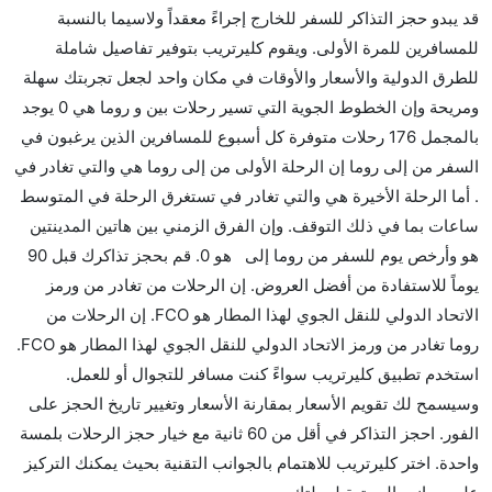
قد يبدو حجز التذاكر للسفر للخارج إجراءً معقداً ولاسيما بالنسبة
للمسافرين للمرة الأولى. ويقوم كليرتريب بتوفير تفاصيل شاملة
للطرق الدولية والأسعار والأوقات في مكان واحد لجعل تجربتك سهلة
ومريحة وإن الخطوط الجوية التي تسير رحلات بين و روما هي 0 يوجد
بالمجمل 176 رحلات متوفرة كل أسبوع للمسافرين الذين يرغبون في
السفر من إلى روما إن الرحلة الأولى من إلى روما هي والتي تغادر في
. أما الرحلة الأخيرة هي والتي تغادر في تستغرق الرحلة في المتوسط
ساعات بما في ذلك التوقف. وإن الفرق الزمني بين هاتين المدينتين
هو وأرخص يوم للسفر من روما إلى هو 0. قم بحجز تذاكرك قبل 90
يوماً للاستفادة من أفضل العروض. إن الرحلات من تغادر من ورمز
الاتحاد الدولي للنقل الجوي لهذا المطار هو FCO. إن الرحلات من
روما تغادر من ورمز الاتحاد الدولي للنقل الجوي لهذا المطار هو FCO.
استخدم تطبيق كليرتريب سواءً كنت مسافر للتجوال أو للعمل.
وسيسمح لك تقويم الأسعار بمقارنة الأسعار وتغيير تاريخ الحجز على
الفور. احجز التذاكر في أقل من 60 ثانية مع خيار حجز الرحلات بلمسة
واحدة. اختر كليرتريب للاهتمام بالجوانب التقنية بحيث يمكنك التركيز