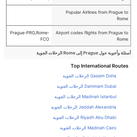
Popular Airlines from Prague to
Rome
Prague-PRG,Rome-
Airport codes flights from Prague to
FCO
Rome
أسئلة وأجوبة حول Prague إلى Rome الرحلات الجوية
هل صحيح أن تستغرق وقتا أقل في رحلة مباشرة من
Top International Routes
إلىروما مما تستغرقه الخطوط الجوية الأخرى؟
Gassim Doha الرحلات الجوية
نعم. توفر كل من أسرع رحلات الطيران على هذا الطريق،
Dammam Dubai الرحلات الجوية
هل توفر شركات الطيران مساحة إضافية للنوم؟
Madinah Istanbul الرحلات الجوية
كثير من خطوط طيران درجة رجال الأعمال توفر مساحة
Jeddah Alexandria الرحلات الجوية
إضافية للنوم.
Riyadh Abu Dhabi الرحلات الجوية
هل يمكنني حمل طعامي الخاص؟
نعم، يمكنك حمل طعامك الخاص، و لكن يجب أن يكون معبئا
Madinah Cairo الرحلات الجوية
بشكل جيد.