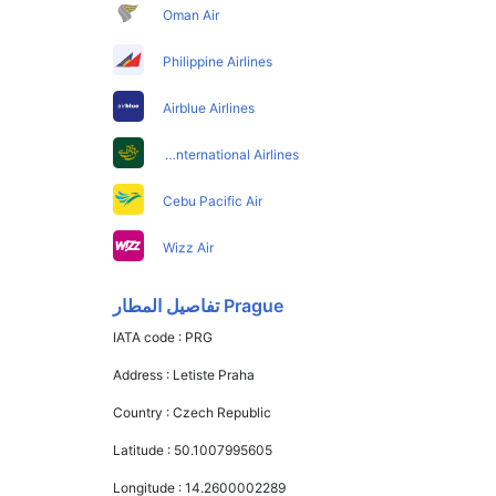
Oman Air
Philippine Airlines
Airblue Airlines
Pakistan International Airlines
Cebu Pacific Air
Wizz Air
Prague تفاصيل المطار
IATA code :
PRG
Address :
Letiste Praha
Country :
Czech Republic
Latitude :
50.1007995605
Longitude :
14.2600002289