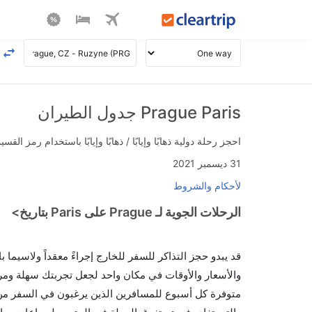
Prague Paris جدول الطيران
احجز رحلة دولية ذهابًا وإيابًا / ذهابًا وإيابًا باستخدام رمز القسيمة FLIGHTS واحصل على استرداد نقدي فوري يصل إلى 700
31 ديسمبر 2021
لأحكام والشروط
الرحلات الجوية لـ Prague على Paris بتاريخ>
قد يبدو حجز التذاكر للسفر للخارج إجراءً معقداً ولاسيما
متوفرة كل أسبوع للمسافرين الذين يرغبون في السفر من إ