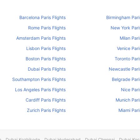
Barcelona Paris Flights
Birmingham Paris
Rome Paris Flights
New York Paris
Amsterdam Paris Flights
Milan Pari
Lisbon Paris Flights
Venice Pari
Boston Paris Flights
Toronto Pari
Dubai Paris Flights
Newcastle Paris
Southampton Paris Flights
Belgrade Pari
Los Angeles Paris Flights
Nice Pari
Cardiff Paris Flights
Munich Paris
Zurich Paris Flights
Miami Pari
m
Dubai Kozhikode
Dubai Hyderabad
Dubai Chennai
Dubai Koc