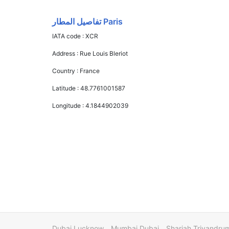
Paris تفاصيل المطار
IATA code :
XCR
Address :
Rue Louis Bleriot
Country :
France
Latitude :
48.7761001587
Longitude :
4.1844902039
Dubai Lucknow
Mumbai Dubai
Sharjah Trivandru