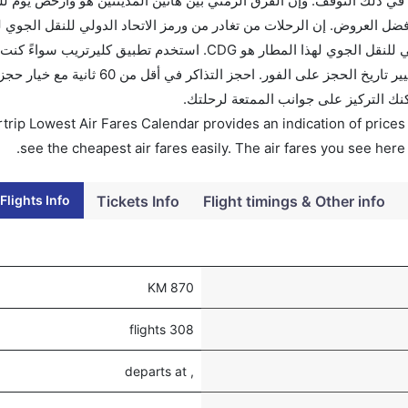
ي ذلك التوقف. وإن الفرق الزمني بين هاتين المدينتين هو وأرخص يوم ل
بل 90 يوماً للاستفادة من أفضل العروض. إن الرحلات من تغادر من ورمز الاتحاد الدولي للنقل الج
CDG. إن الرحلات من باريس تغادر من ورمز الاتحاد الدولي للنقل الجوي لهذا المطار هو CDG. استخدم
أو للعمل. وسيسمح لك تقويم الأسعار بمقارنة الأسعار وتغيير تاريخ الحجز على 
كنك التركيز على جوانب الممتعة لرحلتك.
trip Lowest Air Fares Calendar provides an indication of prices 
see the cheapest air fares easily. The air fares you see here
Flights Info
Tickets Info
Flight timings & Other info
870 KM
308 flights
, departs at