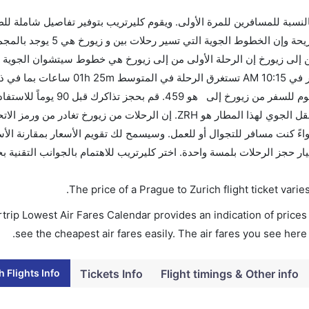
 بالنسبة للمسافرين للمرة الأولى. ويقوم كليرتريب بتوفير تفاصيل شاملة لل
 إلى زيورخ إن الرحلة الأولى من إلى زيورخ هي خطوط سيتشوان الجوية و
08:25 AM. أما الرحلة الأخيرة هي طيران كندا والتي تغادر في 10:15 AM 
الفرق الزمني بين هاتين المدينتين هو 00h 01m وأرخص يوم للسفر من زيور
العروض. إن الرحلات من تغادر من ورمز الاتحاد الدولي للنقل الجوي لهذا المطار هو ZRH. إن الرحلات من زي
طبيق كليرتريب سواءً كنت مسافر للتجوال أو للعمل. وسيسمح لك تقويم الأسعار بمقارنة ال
. احجز التذاكر في أقل من 60 ثانية مع خيار حجز الرحلات بلمسة واحدة. اختر كليرتريب للاهتمام بالجوانب الت
.
The price of a Prague to Zurich flight ticket va
trip Lowest Air Fares Calendar provides an indication of prices 
see the cheapest air fares easily. The air fares you see here
 Flights Info
Tickets Info
Flight timings & Other info