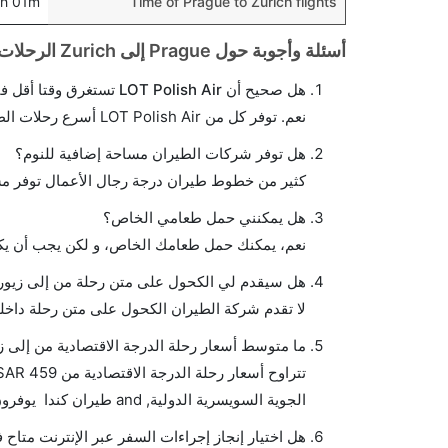
h 01m
Time of Prague to Zurich flights
أسئلة وأجوبة حول Prague إلى Zurich الرحلات الجوية
هل صحيح أن LOT Polish Air تستغرق وقتا أقل في رحلة مباشرة من إلىزيورخ مما تستغرقه الخطوط الجوية الأخرى؟
نعم. توفر كل من LOT Polish Air أسرع رحلات الطيران على هذا الطريق،
هل توفر شركات الطيران مساحة إضافية للنوم؟
كثير من خطوط طيران درجة رجال الأعمال توفر مس
هل يمكنني حمل طعامي الخاص؟
نعم، يمكنك حمل طعامك الخاص، و لكن يجب أن يكو
هل سيقدم لي الكحول على متن رحلة من إلى زيور
لا تقدم شركة الطيران الكحول على متن رحلة داخلي
ما متوسط أسعار رحلة الدرجة الاقتصادية من إلى ز
الجوية السويسرية الدولية, and طيران كندا يوفرون تذاكر في هذا النطاق من الأسعار.
هل اختيار إنجاز إجراءات السفر عبر الإنترنت متاح