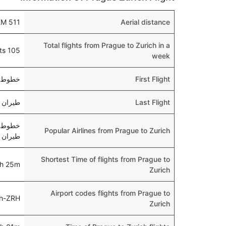
511 KM
Aerial distance
Total flights from Prague to Zurich in a
105 flights
week
First Flight
خطوط سيتشوان ا
Last Flight
طيران كندا 6784 , 15 AM
Popular Airlines from Prague to Zurich
طيران ك
Shortest Time of flights from Prague to
h 25m
Zurich
Airport codes flights from Prague to
ch-ZRH
Zurich