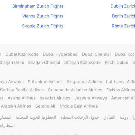
Birmingham Zurich Flights
Dublin Zuric
Vienna Zurich Flights
Berlin Zuric
Skopje Zurich Flights
Rome Zurich
m
Dubai Kozhikode
Dubai Hyderabad
Dubai Chennai
Dubai Koc
Sharjah Delhi
Sharjah Chennai
Sharjah Kozhikode
Kochi Dubai
S
nya Airways
SriLankan Airlines
Singapore Airlines
Lufthansa Airli
Cathay Pacific Airlines
Cubana de Aviacion Airlines
FlyNas Airlines
es
Asiana Airlines
easyJet Airlines
Jazeera Airways
American Air
 Arabian Airlines
Serene Air
Middle East Airlines
ن دولية
الفنادق
جدول الرحلات المحلية
الخطوط الجوية المحلية
المطارا
المطارات 