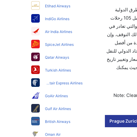
Etihad Airways
طرق الدولية
والأسعار والأوقات في مكان واحد لجعل تجربتك سهلة ومريحة وإن الخطوط الجوية التي تسير رحلات بين و زيورخ هي 5 يوجد بالمجمل 105 رحلات
IndiGo Airlines
التي تغادر في
Air India Airlines
تستغرق الرحلة في المتوسط 01h 25m ساعات بما في ذلك التوقف. وإن
خ إلى هو 459. قم بحجز تذاكرك قبل 90 يوماً للاستفادة من أفضل
SpiceJet Airlines
ورخ تغادر من ورمز الاتحاد الدولي للنقل
Qatar Airways
أسعار وتغيير تاريخ
قنية بحيث يمكنك
Turkish Airlines
Egyptair Express Airlines
Note: Clear
GoAir Airlines
Gulf Air Airlines
Prague Zurich
British Airways
Oman Air