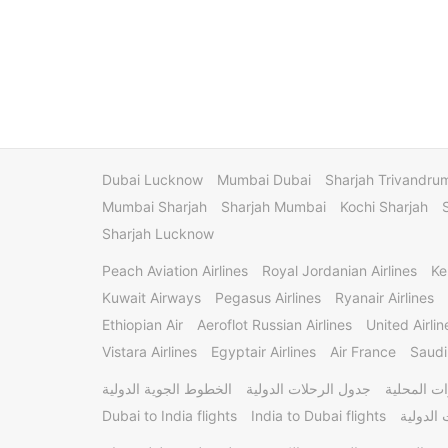
Dubai Lucknow
Mumbai Dubai
Sharjah Trivandru
Mumbai Sharjah
Sharjah Mumbai
Kochi Sharjah
Sharjah Lucknow
Peach Aviation Airlines
Royal Jordanian Airlines
Ke
Kuwait Airways
Pegasus Airlines
Ryanair Airlines
Ethiopian Air
Aeroflot Russian Airlines
United Airlin
Vistara Airlines
Egyptair Airlines
Air France
Saudi
ت المحلية
جدول الرحلات الدولية
الخطوط الجوية الدولية
الدولية
India to Dubai flights
Dubai to India flights