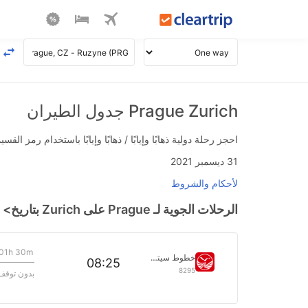
Prague Zurich جدول الطيران
احجز رحلة دولية ذهابًا وإيابًا / ذهابًا وإيابًا باستخدام رمز القسيمة FLIGHTS واحصل على استرداد نقدي فوري يصل إلى 700
31 ديسمبر 2021
لأحكام والشروط
الرحلات الجوية لـ Prague على Zurich بتاريخ>
01h 30m
خطوط سيتشوان الجوية
08:25
8295
بدون توقف