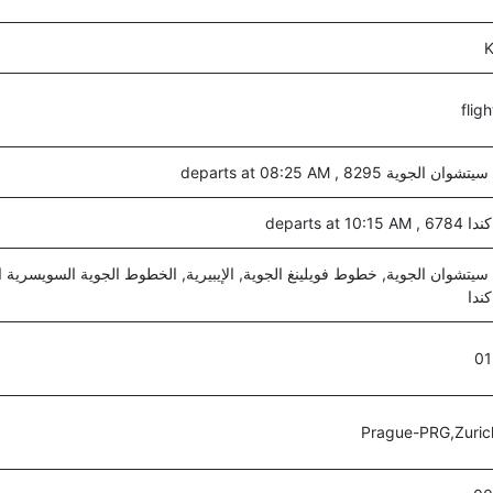
لجوية 8295 , departs at 08:25 AM
departs at 10:
ندا
01
Prague-PRG,Zuri