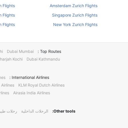
h Flights
Amsterdam Zurich Flights
h Flights
Singapore Zurich Flights
 Flights
New York Zurich Flights
hi
Dubai Mumbai
Top Routes :
harjah Kochi
Dubai Kathmandu
nes
International Airlines :
 Airlines
KLM Royal Dutch Airlines
lines
Airasia India Airlines
Other tools:
الرحلات الداخلية
رحلات طيرا