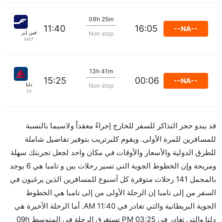
09h 25m
11:40
16:05
--NA--
فين إير
Non stop
5457
13h 41m
15:25
00:06
--NA--
دلتا
Non stop
33
قد يبدو حجز التذاكر للسفر للخارج إجراءً معقداً ولاسيما بالنسبة
للمسافرين للمرة الأولى. ويقوم كليرتريب بتوفير تفاصيل شاملة
للطرق الدولية والأسعار والأوقات في مكان واحد لجعل تجربتك سهلة
ومريحة وإن الخطوط الجوية التي تسير رحلات بين و تامبا هي 6 يوجد
بالمجمل 141 رحلات متوفرة كل أسبوع للمسافرين الذين يرغبون في
السفر من إلى تامبا إن الرحلة الأولى من إلى تامبا هي الخطوط
الجوية البريطانية والتي تغادر في 11:40 AM. أما الرحلة الأخيرة هي
دلتا والتي تغادر في 03:25 PM تستغرق الرحلة في المتوسط 09h