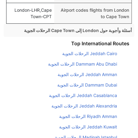
London-LHR,Cape
Airport codes flights from London
Town-CPT
to Cape Town
أسئلة وأجوبة حول London إلى Cape Town الرحلات الجوية
هل صحيح أن تستغرق وقتا أقل في رحلة مباشرة من
Top International Routes
إلىكيب تاون مما تستغرقه الخطوط الجوية الأخرى؟
Jeddah Cairo الرحلات الجوية
نعم. توفر كل من أسرع رحلات الطيران على هذا الطريق،
Dammam Abu Dhabi الرحلات الجوية
هل توفر شركات الطيران مساحة إضافية للنوم؟
Jeddah Amman الرحلات الجوية
كثير من خطوط طيران درجة رجال الأعمال توفر مساحة
Dammam Dubai الرحلات الجوية
إضافية للنوم.
Jeddah Casablanca الرحلات الجوية
هل يمكنني حمل طعامي الخاص؟
نعم، يمكنك حمل طعامك الخاص، و لكن يجب أن يكون معبئا
Jeddah Alexandria الرحلات الجوية
بشكل جيد.
Riyadh Amman الرحلات الجوية
هل سيقدم لي الكحول على متن رحلة من إلى كيب تاون؟
Jeddah Kuwait الرحلات الجوية
لا تقدم شركة الطيران الكحول على متن رحلة داخلية. يتم
Madinah Istanbul الرحلات الجوية