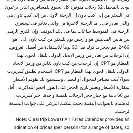
يوجد بالمجمل 62 رحلات متوفرة كل أسبوع للمسافرين الذين يرغبون
في السفر من إلى كيب تاون إن الرحلة الأولى من إلى كيب تاون هي
والتي تغادر في . أما الرحلة الأخيرة هي والتي تغادر في تستغرق
الرحلة في المتوسط ساعات بما في ذلك التوقف. وإن الفرق الزمني
بين هاتين المدينتين هو وأرخص يوم للسفر من كيب تاون إلى هو
2469. قم بحجز تذاكرك قبل 90 يوماً للاستفادة من أفضل العروض.
إن الرحلات من تغادر من ورمز الاتحاد الدولي للنقل الجوي لهذا
المطار هو CPT. إن الرحلات من كيب تاون تغادر من ورمز الاتحاد
الدولي للنقل الجوي لهذا المطار هو CPT. استخدم تطبيق كليرتريب
سواءً كنت مسافر للتجوال أو للعمل. وسيسمح لك تقويم الأسعار
بمقارنة الأسعار وتغيير تاريخ الحجز على الفور. احجز التذاكر في أقل
من 60 ثانية مع خيار حجز الرحلات بلمسة واحدة. اختر كليرتريب
للاهتمام بالجوانب التقنية بحيث يمكنك التركيز على جوانب الممتعة
لرحلتك.
Note: Cleartrip Lowest Air Fares Calendar provides an
indication of prices (per person) for a range of dates, so