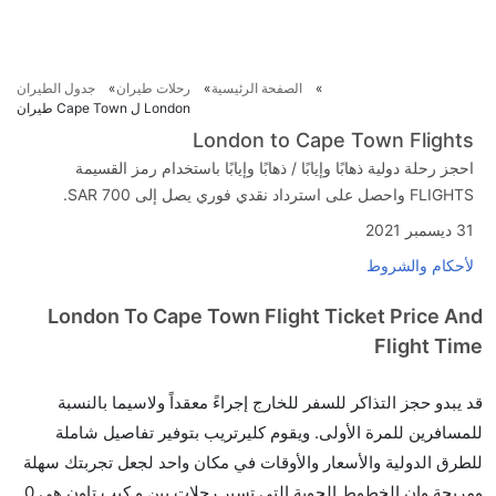
الصفحة الرئيسية
رحلات طيران
جدول الطيران
London ل Cape Town طيران
London to Cape Town Flights
احجز رحلة دولية ذهابًا وإيابًا / ذهابًا وإيابًا باستخدام رمز القسيمة
FLIGHTS واحصل على استرداد نقدي فوري يصل إلى SAR 700.
31 ديسمبر 2021
لأحكام والشروط
London To Cape Town Flight Ticket Price And
Flight Time
قد يبدو حجز التذاكر للسفر للخارج إجراءً معقداً ولاسيما بالنسبة
للمسافرين للمرة الأولى. ويقوم كليرتريب بتوفير تفاصيل شاملة
للطرق الدولية والأسعار والأوقات في مكان واحد لجعل تجربتك سهلة
ومريحة وإن الخطوط الجوية التي تسير رحلات بين و كيب تاون هي 0