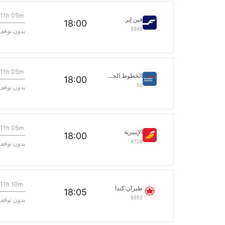
11h 05m
فين إير
18:00
5945
بدون توقف
11h 05m
الخطوط الجوية البريطانية
18:00
55
بدون توقف
11h 05m
الإيبيرية
18:00
4726
بدون توقف
11h 10m
طيران كندا
18:05
6852
بدون توقف