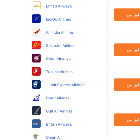
Etihad Airways
حقق من
IndiGo Airlines
Air India Airlines
SpiceJet Airlines
حقق من
Qatar Airways
Turkish Airlines
حقق من
Egyptair Express Airlines
GoAir Airlines
Gulf Air Airlines
حقق من
British Airways
Oman Air