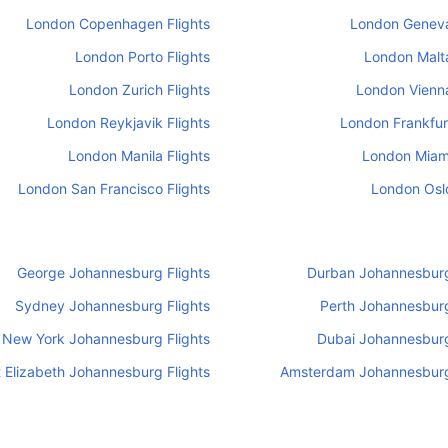
London Copenhagen Flights
London Geneva
London Porto Flights
London Malta
London Zurich Flights
London Vienna
London Reykjavik Flights
London Frankfurt
London Manila Flights
London Miami
London San Francisco Flights
London Oslo
George Johannesburg Flights
Durban Johannesburg
Sydney Johannesburg Flights
Perth Johannesburg
New York Johannesburg Flights
Dubai Johannesburg
t Elizabeth Johannesburg Flights
Amsterdam Johannesburg