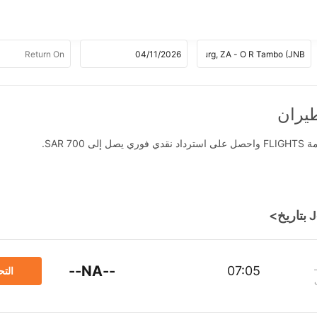
SAR .
--NA--
07:05
الت