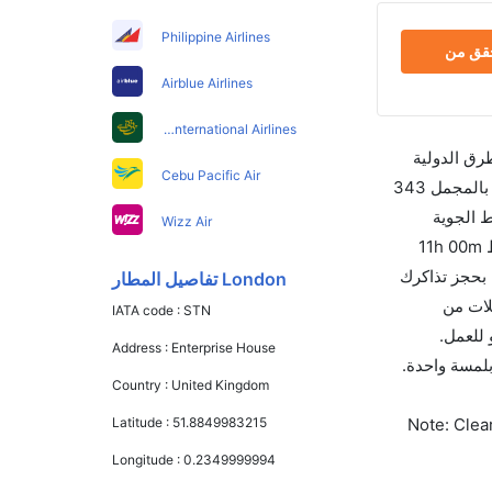
Philippine Airlines
حقق من
Airblue Airlines
Pakistan International Airlines
طرق الدولية
Cebu Pacific Air
والأسعار والأوقات في مكان واحد لجعل تجربتك سهلة ومريحة وإن الخطوط الجوية التي تسير رحلات بين و جوهانسبرج هي 10 يوجد بالمجمل 343
 الجوية
Wizz Air
الأمريكية والتي تغادر في 06:00 PM. أما الرحلة الأخيرة هي طيران لينغس والتي تغادر في 07:05 PM تستغرق الرحلة في المتوسط 11h 00m
 الفرق الزمني بين هاتين المدينتين هو 11h 10m وأرخص يوم للسفر من جوهانسبرج إلى هو 0. قم بحجز تذاكرك
London تفاصيل المطار
تحاد الدولي للنقل الجوي لهذا المطار هو JNB. إن الرحلات من
IATA code :
STN
تجوال أو للعمل.
Address :
Enterprise House
ن 60 ثانية مع خيار حجز الرحلات بلمسة واحدة.
Country :
United Kingdom
Note: Clear
Latitude :
51.8849983215
Longitude :
0.2349999994