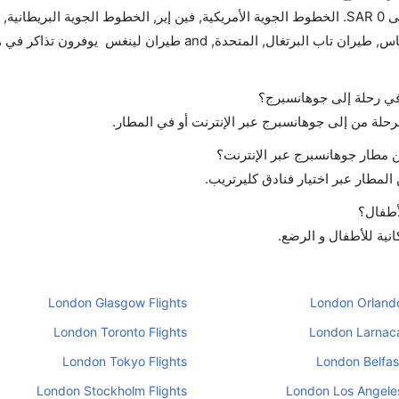
تتراوح أسعار رحلة الدرجة الاقتصادية من SAR 0 إلى SAR 0. الخطوط الجوية الأمريكية, فين إير, الخطوط الجوية البريطان
طيران كندا, خطوط جنوب أفريقيا, الاسكندنافية ساس, طيران تاب البرتغال, المتحدة, and طيران
 في رحلة إلى جوهانسبرج؟
لرحلة من إلى جوهانسبرج عبر الإنترنت أو في المطار.
 مطار جوهانسبرج عبر الإنترنت؟
لمطار عبر اختيار فنادق كليرتريب.
أطفال؟
نية للأطفال و الرضع.
London Glasgow Flights
London Orlando
London Toronto Flights
London Larnaca
London Tokyo Flights
London Belfast
London Stockholm Flights
London Los Angeles