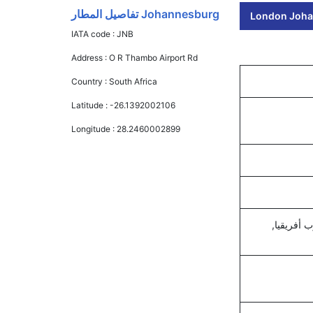
Johannesburg تفاصيل المطار
London Johan
IATA code :
JNB
Address :
O R Thambo Airport Rd
Country :
South Africa
Latitude :
-26.1392002106
Longitude :
28.2460002899
 أفريقيا,