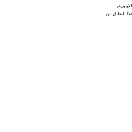
ية, الإيبيرية,
 لينغس يوفرون تذاكر في هذا النطاق من