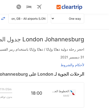
London Johannesburg جدول الطيران
احجز رحلة دولية ذهابًا وإيابًا / ذهابًا وإيابًا باستخدام رمز القسيمة FLIGHTS واحصل على استرداد نقدي فوري يصل إلى 700
31 ديسمبر 2021
لأحكام والشروط
الرحلات الجوية لـ London على Johannesburg بتاريخ>
11h 05m
الخطوط الجوية الأمريكية
18:00
6445
بدون توقف