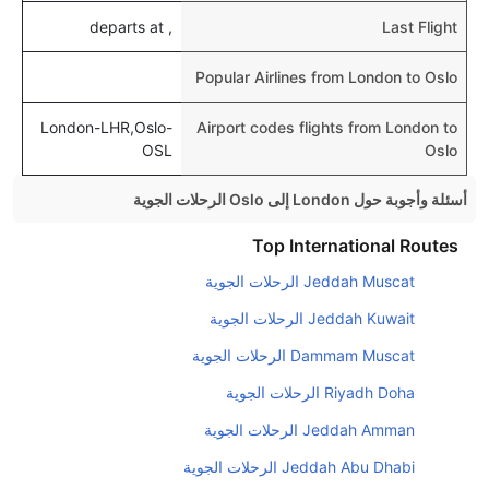
, departs at
Last Flight
Popular Airlines from London to Oslo
London-LHR,Oslo-
Airport codes flights from London to
OSL
Oslo
أسئلة وأجوبة حول London إلى Oslo الرحلات الجوية
هل صحيح أن KLM Royal Dutch تستغرق وقتا أقل في
Top International Routes
رحلة مباشرة من إلىأوسلو مما تستغرقه الخطوط الجوية
Jeddah Muscat الرحلات الجوية
الأخرى؟
Jeddah Kuwait الرحلات الجوية
نعم. توفر كل من KLM Royal Dutch أسرع رحلات الطيران
على هذا الطريق،
Dammam Muscat الرحلات الجوية
Riyadh Doha الرحلات الجوية
هل توفر شركات الطيران مساحة إضافية للنوم؟
كثير من خطوط طيران درجة رجال الأعمال توفر مساحة
Jeddah Amman الرحلات الجوية
إضافية للنوم.
Jeddah Abu Dhabi الرحلات الجوية