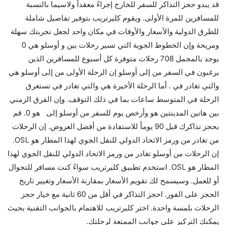
قد يبدو حجز التذاكر للسفر للخارج إجراءً معقداً ولاسيما بالنسبة
للمسافرين للمرة الأولى. ويقوم كليرتريب بتوفير تفاصيل شاملة
للطرق الدولية والأسعار والأوقات في مكان واحد لجعل تجربتك سهلة
ومريحة وإن الخطوط الجوية التي تسير رحلات بين و أوسلو هي 0
يوجد بالمجمل 708 رحلات متوفرة كل أسبوع للمسافرين الذين
يرغبون في السفر من إلى أوسلو إن الرحلة الأولى من إلى أوسلو هي
والتي تغادر في . أما الرحلة الأخيرة هي والتي تغادر في تستغرق
الرحلة في المتوسط ساعات بما في ذلك التوقف. وإن الفرق الزمني
بين هاتين المدينتين هو وأرخص يوم للسفر من أوسلو إلى هو 0. قم
بحجز تذاكرك قبل 90 يوماً للاستفادة من أفضل العروض. إن الرحلات
من تغادر من ورمز الاتحاد الدولي للنقل الجوي لهذا المطار هو OSL.
إن الرحلات من أوسلو تغادر من ورمز الاتحاد الدولي للنقل الجوي لهذا
المطار هو OSL. استخدم تطبيق كليرتريب سواءً كنت مسافر للتجوال
أو للعمل. وسيسمح لك تقويم الأسعار بمقارنة الأسعار وتغيير تاريخ
الحجز على الفور. احجز التذاكر في أقل من 60 ثانية مع خيار حجز
الرحلات بلمسة واحدة. اختر كليرتريب للاهتمام بالجوانب التقنية بحيث
يمكنك التركيز على جوانب الممتعة لرحلتك.