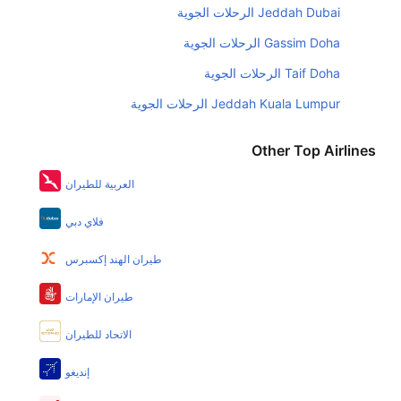
هل يمكنني حمل طعامي الخاص؟
Jeddah Dubai الرحلات الجوية
نعم، يمكنك حمل طعامك الخاص، و لكن يجب أن يكون معبئا
Gassim Doha الرحلات الجوية
بشكل جيد.
Taif Doha الرحلات الجوية
هل سيقدم لي الكحول على متن رحلة من إلى أوسلو؟
Jeddah Kuala Lumpur الرحلات الجوية
لا تقدم شركة الطيران الكحول على متن رحلة داخلية. يتم
تقديم الكحول على متن الرحلات الدولية فقط.
Other Top Airlines
ما متوسط أسعار رحلة الدرجة الاقتصادية من إلى أوسلو؟
العربية للطيران
تتراوح أسعار رحلة الدرجة الاقتصادية من SAR 0 إلى SAR
4730. يوفرون تذاكر في هذا النطاق من الأسعار.
فلاي دبي
هل اختيار إنجاز إجراءات السفر عبر الإنترنت متاح في رحلة
طيران الهند إكسبرس
إلى أوسلو؟
نعم، يتاح للمسافر خيار إنجاز إجراءات السفر في الرحلة من
طيران الإمارات
إلى أوسلو عبر الإنترنت أو في المطار.
الاتحاد للطيران
هل يمكنني حجز فنادق متوسطة التكلفة بالقرب من مطار
إنديغو
أوسلو عبر الإنترنت؟