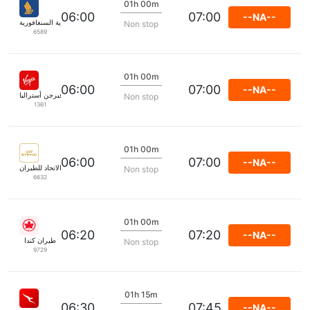
01h 00m
06:00
07:00
--NA--
الخطوط الجوية السنغافورية
Non stop
6589
01h 00m
06:00
07:00
--NA--
فيرجن أستراليا
Non stop
1361
01h 00m
06:00
07:00
--NA--
الاتحاد للطيران
Non stop
6632
01h 00m
06:20
07:20
--NA--
طيران كندا
Non stop
9729
01h 15m
06:30
07:45
--NA--