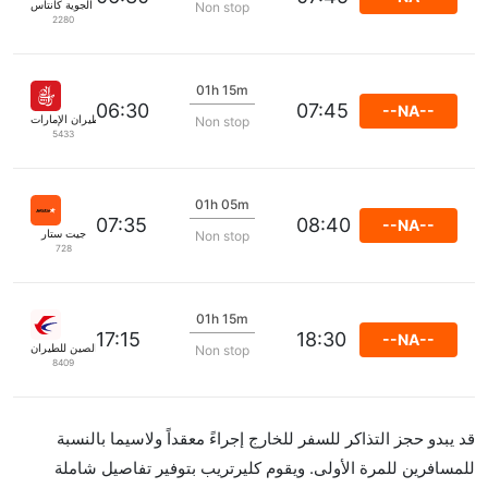
الخطوط الجوية كانتاس
Non stop
2280
01h 15m
06:30
07:45
--NA--
طيران الإمارات
Non stop
5433
01h 05m
07:35
08:40
--NA--
جيت ستار
Non stop
728
01h 15m
17:15
18:30
--NA--
شرق الصين للطيران
Non stop
8409
قد يبدو حجز التذاكر للسفر للخارج إجراءً معقداً ولاسيما بالنسبة
للمسافرين للمرة الأولى. ويقوم كليرتريب بتوفير تفاصيل شاملة