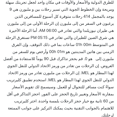
للطرق الدولية والأسعار والأوقات في مكان واحد لجعل تجربتك سهلة
ومريحة وإن الخطوط الجوية التي تسير رحلات بين و ملبورن هي 9
يوجد بالمجمل 414 رحلات متوفرة كل أسبوع للمسافرين الذين
يرغبون في السفر من إلى ملبورن إن الرحلة الأولى من إلى ملبورن
هي طيران نيوزيلندا والتي تغادر في 06:00 AM. أما الرحلة الأخيرة
هي شرق الصين للطيران والتي تغادر في 05:15 PM تستغرق الرحلة
في المتوسط 01h 00m ساعات بما في ذلك التوقف. وإن الفرق
الزمني بين هاتين المدينتين هو 00h 01m وأرخص يوم للسفر من
ملبورن إلى هو 0. قم بحجز تذاكرك قبل 90 يوماً للاستفادة من أفضل
العروض. إن الرحلات من تغادر من ورمز الاتحاد الدولي للنقل الجوي
لهذا المطار هو MEL. إن الرحلات من ملبورن تغادر من ورمز الاتحاد
الدولي للنقل الجوي لهذا المطار هو MEL. استخدم تطبيق كليرتريب
سواءً كنت مسافر للتجوال أو للعمل. وسيسمح لك تقويم الأسعار
بمقارنة الأسعار وتغيير تاريخ الحجز على الفور. احجز التذاكر في أقل
من 60 ثانية مع خيار حجز الرحلات بلمسة واحدة. اختر كليرتريب
للاهتمام بالجوانب التقنية بحيث يمكنك التركيز على جوانب الممتعة
لرحلتك.