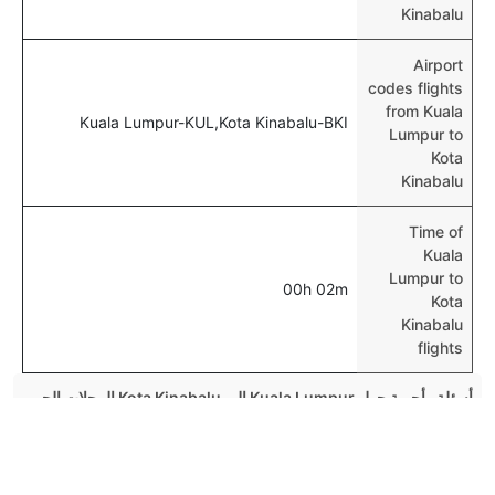
Kinabalu
Airport
codes flights
from Kuala
Kuala Lumpur-KUL,Kota Kinabalu-BKI
Lumpur to
Kota
Kinabalu
Time of
Kuala
Lumpur to
00h 02m
Kota
Kinabalu
flights
أسئلة وأجوبة حول Kuala Lumpur إلى Kota Kinabalu الرحلات الجوية
هل صحيح أن AirAsia تستغرق وقتا أقل في رحلة مباشرة
Top International Routes
من إلىكوتا كينابالو مما تستغرقه الخطوط الجوية الأخرى؟
Jeddah Istanbul الرحلات الجوية