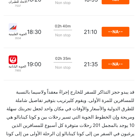
الاتحاد للطيران
Non stop
7537
02h 40m
18:30
21:10
--NA--
الخطوط الجوية الفلبينية
Non stop
3534
02h 35m
19:00
21:35
--NA--
الخطوط الجوية اليابانية
Non stop
7955
قد يبدو حجز التذاكر للسفر للخارج إجراءً معقداً ولاسيما بالنسبة
للمسافرين للمرة الأولى. ويقوم كليرتريب بتوفير تفاصيل شاملة
للطرق الدولية والأسعار والأوقات في مكان واحد لجعل تجربتك سهلة
ومريحة وإن الخطوط الجوية التي تسير رحلات بين و كوتا كينابالو هي
10 يوجد بالمجمل 201 رحلات متوفرة كل أسبوع للمسافرين الذين
يرغبون في السفر من إلى كوتا كينابالو إن الرحلة الأولى من إلى كوتا