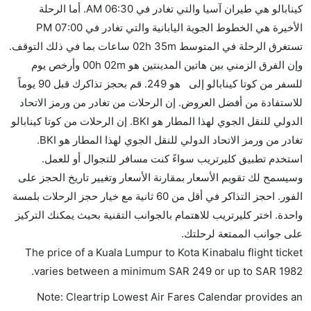
كينابالو هي طيران آسيا والتي تغادر في 06:30 AM. أما الرحلة
الأخيرة هي الخطوط الجوية اليابانية والتي تغادر في 07:00 PM
تستغرق الرحلة في المتوسط 02h 35m ساعات بما في ذلك التوقف.
وإن الفرق الزمني بين هاتين المدينتين هو 00h 02m وأرخص يوم
للسفر من كوتا كينابالو إلى هو 249. قم بحجز تذاكرك قبل 90 يوماً
للاستفادة من أفضل العروض. إن الرحلات من تغادر من ورمز الاتحاد
الدولي للنقل الجوي لهذا المطار هو BKI. إن الرحلات من كوتا كينابالو
تغادر من ورمز الاتحاد الدولي للنقل الجوي لهذا المطار هو BKI.
استخدم تطبيق كليرتريب سواءً كنت مسافر للتجوال أو للعمل.
وسيسمح لك تقويم الأسعار بمقارنة الأسعار وتغيير تاريخ الحجز على
الفور. احجز التذاكر في أقل من 60 ثانية مع خيار حجز الرحلات بلمسة
واحدة. اختر كليرتريب للاهتمام بالجوانب التقنية بحيث يمكنك التركيز
على جوانب الممتعة لرحلتك.
The price of a Kuala Lumpur to Kota Kinabalu flight ticket
.
varies between a minimum
SAR
249
or up to SAR
1982
Note: Cleartrip Lowest Air Fares Calendar provides an