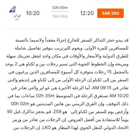
02h 00m
10:20
12:20
SAR 360
غو اير
Non stop
261
قد يبدو حجز التذاكر للسفر للخارج إجراءً معقداً ولاسيما بالنسبة
للمسافرين للمرة الأولى. ويقوم كليرتريب بتوفير تفاصيل شاملة
للطرق الدولية والأسعار والأوقات في مكان واحد لجعل تجربتك سهلة
ومريحة وإن الخطوط الجوية التي تسير رحلات بين و لكناو هي 2 يوجد
بالمجمل 15 رحلات متوفرة كل أسبوع للمسافرين الذين يرغبون في
السفر من إلى لكناو إن الرحلة الأولى من إلى لكناو هي إنديغو والتي
تغادر في 09:15 AM. أما الرحلة الأخيرة هي غو اير والتي تغادر في
10:20 AM تستغرق الرحلة في المتوسط 02h 35m ساعات بما في
ذلك التوقف. وإن الفرق الزمني بين هاتين المدينتين هو 00h 02m
وأرخص يوم للسفر من لكناو إلى هو 259. قم بحجز تذاكرك قبل 90
يوماً للاستفادة من أفضل العروض. إن الرحلات من تغادر من ورمز
الاتحاد الدولي للنقل الجوي لهذا المطار هو LKO. إن الرحلات من