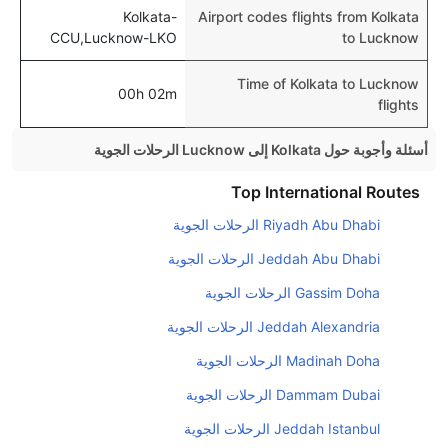
Kolkata-
Airport codes flights from Kolkata
CCU,Lucknow-LKO
to Lucknow
Time of Kolkata to Lucknow
00h 02m
flights
أسئلة وأجوبة حول Kolkata إلى Lucknow الرحلات الجوية
هل صحيح أن IndiGo تستغرق وقتا أقل في رحلة مباشرة
Top International Routes
من إلىلكناو مما تستغرقه الخطوط الجوية الأخرى؟
Riyadh Abu Dhabi الرحلات الجوية
نعم. توفر كل من IndiGo أسرع رحلات الطيران على هذا
Jeddah Abu Dhabi الرحلات الجوية
الطريق،
Gassim Doha الرحلات الجوية
هل توفر شركات الطيران مساحة إضافية للنوم؟
Jeddah Alexandria الرحلات الجوية
كثير من خطوط طيران درجة رجال الأعمال توفر مساحة
إضافية للنوم.
Madinah Doha الرحلات الجوية
هل يمكنني حمل طعامي الخاص؟
Dammam Dubai الرحلات الجوية
نعم، يمكنك حمل طعامك الخاص، و لكن يجب أن يكون معبئا
Jeddah Istanbul الرحلات الجوية
بشكل جيد.