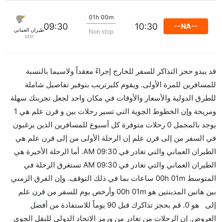
01h 00m
09:30
10:30
--NA--
الطيران العماني
Non stop
3331
قد يبدو حجز التذاكر للسفر للخارج إجراءً معقداً ولاسيما بالنسبة
للمسافرين للمرة الأولى. ويقوم كليرتريب بتوفير تفاصيل شاملة
للطرق الدولية والأسعار والأوقات في مكان واحد لجعل تجربتك سهلة
ومريحة وإن الخطوط الجوية التي تسير رحلات بين و قرن علم هي 1
يوجد بالمجمل 0 رحلات متوفرة كل أسبوع للمسافرين الذين يرغبون
في السفر من إلى قرن علم إن الرحلة الأولى من إلى قرن علم هي
الطيران العماني والتي تغادر في 09:30 AM. أما الرحلة الأخيرة هي
الطيران العماني والتي تغادر في 09:30 AM تستغرق الرحلة في
المتوسط 00h 01m ساعات بما في ذلك التوقف. وإن الفرق الزمني
بين هاتين المدينتين هو 00h 01m وأرخص يوم للسفر من قرن علم
إلى هو 0. قم بحجز تذاكرك قبل 90 يوماً للاستفادة من أفضل
العروض. إن الرحلات من تغادر من ورمز الاتحاد الدولي للنقل الجوي