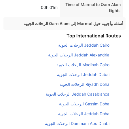
Time of Marmul to Qarn Alam
00h 01m
flights
أسئلة وأجوبة حول Marmul إلى Qarn Alam الرحلات الجوية
هل صحيح أن تستغرق وقتا أقل في رحلة مباشرة من
Top International Routes
إلىقرن علم مما تستغرقه الخطوط الجوية الأخرى؟
Jeddah Cairo الرحلات الجوية
نعم. توفر كل من أسرع رحلات الطيران على هذا الطريق،
Jeddah Alexandria الرحلات الجوية
هل توفر شركات الطيران مساحة إضافية للنوم؟
Madinah Cairo الرحلات الجوية
كثير من خطوط طيران درجة رجال الأعمال توفر مساحة
Jeddah Dubai الرحلات الجوية
إضافية للنوم.
Riyadh Doha الرحلات الجوية
هل يمكنني حمل طعامي الخاص؟
نعم، يمكنك حمل طعامك الخاص، و لكن يجب أن يكون معبئا
Jeddah Casablanca الرحلات الجوية
بشكل جيد.
Gassim Doha الرحلات الجوية
هل سيقدم لي الكحول على متن رحلة من إلى قرن علم؟
Jeddah Doha الرحلات الجوية
لا تقدم شركة الطيران الكحول على متن رحلة داخلية. يتم
Dammam Abu Dhabi الرحلات الجوية
تقديم الكحول على متن الرحلات الدولية فقط.