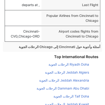
, departs at
Last Flight
Popular Airlines from Cincinnati to
Chicago
Cincinnati-
Airport codes flights from
CVG,Chicago-ORD
Cincinnati to Chicago
أسئلة وأجوبة حول Cincinnati إلى Chicago الرحلات الجوية
هل صحيح أن تستغرق وقتا أقل في رحلة مباشرة من
Top International Routes
إلىشيكاغو مما تستغرقه الخطوط الجوية الأخرى؟
Riyadh Doha الرحلات الجوية
نعم. توفر كل من أسرع رحلات الطيران على هذا الطريق،
Jeddah Algiers الرحلات الجوية
هل توفر شركات الطيران مساحة إضافية للنوم؟
Jeddah Alexandria الرحلات الجوية
كثير من خطوط طيران درجة رجال الأعمال توفر مساحة
Dammam Abu Dhabi الرحلات الجوية
إضافية للنوم.
Taif Doha الرحلات الجوية
هل يمكنني حمل طعامي الخاص؟
نعم، يمكنك حمل طعامك الخاص، و لكن يجب أن يكون معبئا
Jeddah Kuwait الرحلات الجوية