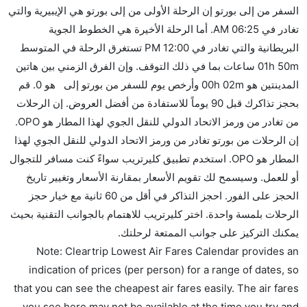
السفر من إلى بورتو إن الرحلة الأولى من إلى بورتو هي الإيبيرية والتي
تغادر في 06:25 AM. أما الرحلة الأخيرة هي الخطوط الجوية
البريطانية والتي تغادر في 12:00 PM تستغرق الرحلة في المتوسط
01h 50m ساعات بما في ذلك التوقف. وإن الفرق الزمني بين هاتين
المدينتين هو 00h 02m وأرخص يوم للسفر من بورتو إلى هو 0. قم
بحجز تذاكرك قبل 90 يوماً للاستفادة من أفضل العروض. إن الرحلات
من تغادر من ورمز الاتحاد الدولي للنقل الجوي لهذا المطار هو OPO.
إن الرحلات من بورتو تغادر من ورمز الاتحاد الدولي للنقل الجوي لهذا
المطار هو OPO. استخدم تطبيق كليرتريب سواءً كنت مسافر للتجوال
أو للعمل. وسيسمح لك تقويم الأسعار بمقارنة الأسعار وتغيير تاريخ
الحجز على الفور. احجز التذاكر في أقل من 60 ثانية مع خيار حجز
الرحلات بلمسة واحدة. اختر كليرتريب للاهتمام بالجوانب التقنية بحيث
يمكنك التركيز على جوانب الممتعة لرحلتك.
Note: Cleartrip Lowest Air Fares Calendar provides an
indication of prices (per person) for a range of dates, so
that you can see the cheapest air fares easily. The air fares
you see here may not be available at the time you try and