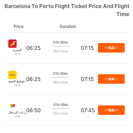
Barcelona To Porto Flight Ticket Price And Flight
Time
Price
Duration
01h 50m
06:25
07:15
--NA--
الإيبيرية
Non stop
5272
01h 50m
06:25
07:15
--NA--
خطوط فويلينغ الجوية
Non stop
8476
01h 55m
06:50
07:45
--NA--
طيران تاب البرتغال
Non stop
1035