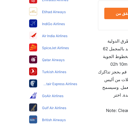
Etihad Airways
حقق من
IndiGo Airlines
Air India Airlines
طرق الدولية
SpiceJet Airlines
والأسعار والأوقات في مكان واحد لجعل تجربتك سهلة ومريحة وإن الخطوط الجوية التي تسير رحلات بين و أليس سبرينغز هي 6 يوجد بالمجمل 62
لخطوط الجوية
Qatar Airways
كانتاس والتي تغادر في 10:35 AM. أما الرحلة الأخيرة هي الاتحاد للطيران والتي تغادر في 11:05 AM تستغرق الرحلة في المتوسط 02h 10m
ت بما في ذلك التوقف. وإن الفرق الزمني بين هاتين المدينتين هو 02h 10m وأرخص يوم للسفر من أليس سبرينغز إلى هو 0. قم بحجز تذاكرك
Turkish Airlines
 تغادر من ورمز الاتحاد الدولي للنقل الجوي لهذا المطار هو ASP. إن الرحلات من أليس
Egyptair Express Airlines
ر للتجوال أو للعمل. وسيسمح
رحلات بلمسة واحدة. اختر
GoAir Airlines
Gulf Air Airlines
Note: Clear
British Airways