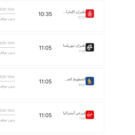
02h 10m
طيران الإمارات
10:35
5723
بدون توقف
02h 10m
طيران نيوزيلندا
11:05
7128
بدون توقف
02h 10m
الخطوط الجوية السنغافورية
11:05
6431
بدون توقف
02h 10m
فيرجن أستراليا
11:05
1741
بدون توقف