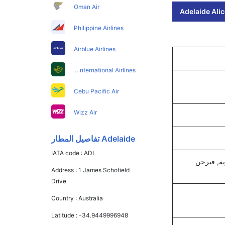
Oman Air
Adelaide Alic
Philippine Airlines
Airblue Airlines
Pakistan International Airlines
Cebu Pacific Air
Wizz Air
Adelaide تفاصيل المطار
IATA code :
ADL
ية, فيرجن
Address :
1 James Schofield
Drive
Country :
Australia
Latitude :
-34.9449996948