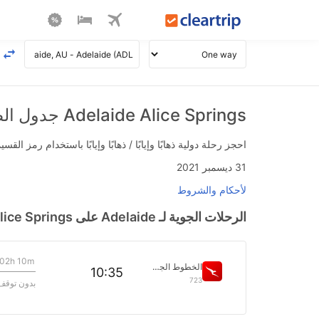
Adelaide Alice Springs جدول الطيران
احجز رحلة دولية ذهابًا وإيابًا / ذهابًا وإيابًا باستخدام رمز القسيمة FLIGHTS واحصل على استرداد نقدي فوري يصل إلى 700
31 ديسمبر 2021
لأحكام والشروط
الرحلات الجوية لـ Adelaide على Alice Springs بتاريخ>
02h 10m
الخطوط الجوية كانتاس
10:35
723
بدون توقف