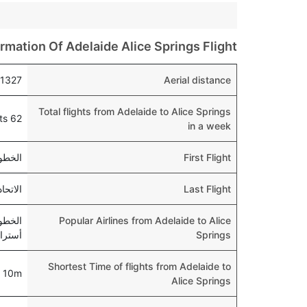
ormation Of Adelaide Alice Springs Flight
1327 KM
Aerial distance
Total flights from Adelaide to Alice Springs
62 flights
in a week
First Flight
الخطوط الجو
Last Flight
الاتحاد للطيران 
Popular Airlines from Adelaide to Alice
الخطوط
Springs
أستراليا, and الات
Shortest Time of flights from Adelaide to
 10m
Alice Springs