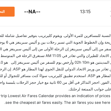
--NA--
13:15
الت
 بالنسبة للمسافرين للمرة الأولى. ويقوم كليرتريب بتوفير تفاصيل شاملة لل
سفر من إلى أليس سبرينغز إن الرحلة الأولى من إلى أليس سبرينغز هي ا
ساعا
قبل 90 يوماً للاستفادة من أفضل العروض. إن الرحلات من
سبرينغز تغادر من ورمز الاتحاد الدولي للنقل الجوي لهذا المطار هو ASP. استخدم تطبيق كليرتريب سواءً كنت مساف
لك تقويم الأسعار بمقارنة الأسعار وتغيير تاريخ الحجز على الفور. احجز التذاكر في أقل من 60 ثانية مع خيار حجز ال
 على جوانب الممتعة لرحلتك.
trip Lowest Air Fares Calendar provides an indication of prices 
see the cheapest air fares easily. The air fares you see here