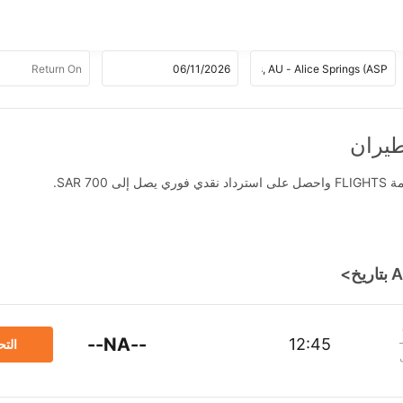
SAR .
--NA--
12:45
الت