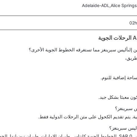
Adelaide-ADL,Alice Spring
02h
 إلىأليس سبرينغز مما تستغرقه الخطوط الجوية الأخرى؟
طريق،
احة إضافية للنوم.
ن معبئا بشكل جيد.
 سبرينغز؟
ة. يتم تقديم الكحول على متن الرحلات الدولية فقط.
أليس سبرينغز؟
تتراوح أسعار رحلة الدرجة الاقتصادية من SAR 0 إلى SAR 0. الخطوط الجوية كانتاس, طيران الإمارات, طيران نيوزي