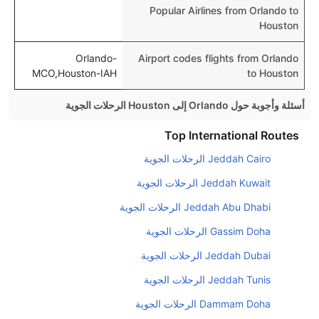
Popular Airlines from Orlando to
Houston
Orlando-
Airport codes flights from Orlando
MCO,Houston-IAH
to Houston
أسئلة وأجوبة حول Orlando إلى Houston الرحلات الجوية
هل صحيح أن تستغرق وقتا أقل في رحلة مباشرة من
Top International Routes
إلىهيوستن مما تستغرقه الخطوط الجوية الأخرى؟
Jeddah Cairo الرحلات الجوية
نعم. توفر كل من أسرع رحلات الطيران على هذا الطريق،
Jeddah Kuwait الرحلات الجوية
هل توفر شركات الطيران مساحة إضافية للنوم؟
Jeddah Abu Dhabi الرحلات الجوية
كثير من خطوط طيران درجة رجال الأعمال توفر مساحة
Gassim Doha الرحلات الجوية
إضافية للنوم.
Jeddah Dubai الرحلات الجوية
هل يمكنني حمل طعامي الخاص؟
نعم، يمكنك حمل طعامك الخاص، و لكن يجب أن يكون معبئا
Jeddah Tunis الرحلات الجوية
بشكل جيد.
Dammam Doha الرحلات الجوية