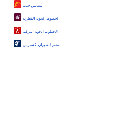
نعم، يتيح مطار هيوستن المطور حديثا هذه الإمكانية
سبايس جيت
للأطفال و الرضع.
الخطوط الجوية القطرية
الخطوط الجوية التركية
مصر للطيران اكسبرس
غو اير
طيران الخليج
الخطوط الجوية البريطانية
الطيران العماني
الخطوط الجوية الفلبينية
إيربلو
الخطوط الجوية الدولية الباكستانية