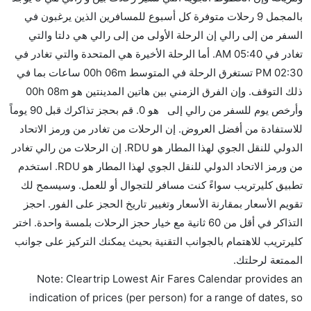
بالمجمل 9 رحلات متوفرة كل أسبوع للمسافرين الذين يرغبون في
السفر من إلى رالي إن الرحلة الأولى من إلى رالي هي دلتا والتي
تغادر في 05:40 AM. أما الرحلة الأخيرة هي المتحدة والتي تغادر في
02:30 PM تستغرق الرحلة في المتوسط 00h 06m ساعات بما في
ذلك التوقف. وإن الفرق الزمني بين هاتين المدينتين هو 00h 08m
وأرخص يوم للسفر من رالي إلى هو 0. قم بحجز تذاكرك قبل 90 يوماً
للاستفادة من أفضل العروض. إن الرحلات من تغادر من ورمز الاتحاد
الدولي للنقل الجوي لهذا المطار هو RDU. إن الرحلات من رالي تغادر
من ورمز الاتحاد الدولي للنقل الجوي لهذا المطار هو RDU. استخدم
تطبيق كليرتريب سواءً كنت مسافر للتجوال أو للعمل. وسيسمح لك
تقويم الأسعار بمقارنة الأسعار وتغيير تاريخ الحجز على الفور. احجز
التذاكر في أقل من 60 ثانية مع خيار حجز الرحلات بلمسة واحدة. اختر
كليرتريب للاهتمام بالجوانب التقنية بحيث يمكنك التركيز على جوانب
الممتعة لرحلتك.
Note: Cleartrip Lowest Air Fares Calendar provides an
indication of prices (per person) for a range of dates, so