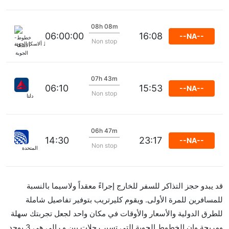
08h 08m
06:00:00
16:08
--NA--
Non stop
خطوط ألاسكا الجوية
07h 43m
06:10
15:53
--NA--
Non stop
دلتا
06h 47m
14:30
23:17
--NA--
Non stop
المتحدة
قد يبدو حجز التذاكر للسفر للخارج إجراءً معقداً ولاسيما بالنسبة
للمسافرين للمرة الأولى. ويقوم كليرتريب بتوفير تفاصيل شاملة
للطرق الدولية والأسعار والأوقات في مكان واحد لجعل تجربتك سهلة
ومريحة وإن الخطوط الجوية التي تسير رحلات بين و رالي هي 3 يوجد