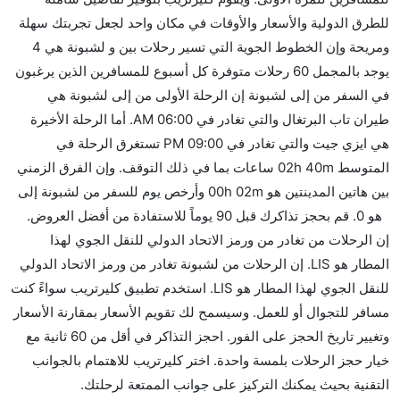
للطرق الدولية والأسعار والأوقات في مكان واحد لجعل تجربتك سهلة
ومريحة وإن الخطوط الجوية التي تسير رحلات بين و لشبونة هي 4
يوجد بالمجمل 60 رحلات متوفرة كل أسبوع للمسافرين الذين يرغبون
في السفر من إلى لشبونة إن الرحلة الأولى من إلى لشبونة هي
طيران تاب البرتغال والتي تغادر في 06:00 AM. أما الرحلة الأخيرة
هي ايزي جيت والتي تغادر في 09:00 PM تستغرق الرحلة في
المتوسط 02h 40m ساعات بما في ذلك التوقف. وإن الفرق الزمني
بين هاتين المدينتين هو 00h 02m وأرخص يوم للسفر من لشبونة إلى
هو 0. قم بحجز تذاكرك قبل 90 يوماً للاستفادة من أفضل العروض.
إن الرحلات من تغادر من ورمز الاتحاد الدولي للنقل الجوي لهذا
المطار هو LIS. إن الرحلات من لشبونة تغادر من ورمز الاتحاد الدولي
للنقل الجوي لهذا المطار هو LIS. استخدم تطبيق كليرتريب سواءً كنت
مسافر للتجوال أو للعمل. وسيسمح لك تقويم الأسعار بمقارنة الأسعار
وتغيير تاريخ الحجز على الفور. احجز التذاكر في أقل من 60 ثانية مع
خيار حجز الرحلات بلمسة واحدة. اختر كليرتريب للاهتمام بالجوانب
التقنية بحيث يمكنك التركيز على جوانب الممتعة لرحلتك.