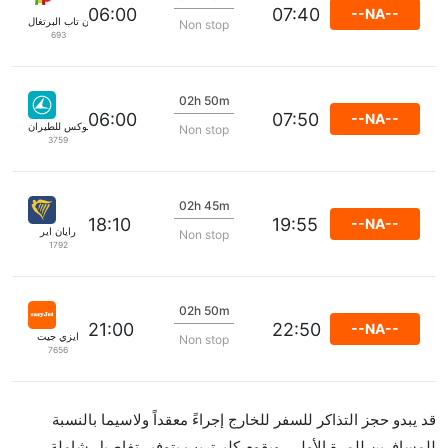
06:00
07:40
--NA--
طيران تاب البرتغال
Non stop
693
02h 50m
06:00
07:50
--NA--
لوكس للطيران
Non stop
3759
02h 45m
18:10
19:55
--NA--
رايان اير
Non stop
1792
02h 50m
21:00
22:50
--NA--
ايزي جيت
Non stop
7656
قد يبدو حجز التذاكر للسفر للخارج إجراءً معقداً ولاسيما بالنسبة
للمسافرين للمرة الأولى. ويقوم كليرتريب بتوفير تفاصيل شاملة