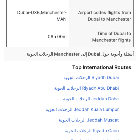
Dubai-DXB,Manchester-
Airport codes flights from
MAN
Dubai to Manchester
Time of Dubai to
08h 00m
Manchester flights
أسئلة وأجوبة حول Dubai إلى Manchester الرحلات الجوية
هل صحيح أن Gulf Air تستغرق وقتا أقل في رحلة مباشرة
Top International Routes
من إلىمانشستر مما تستغرقه الخطوط الجوية الأخرى؟
Riyadh Dubai الرحلات الجوية
نعم. توفر كل من Gulf Air أسرع رحلات الطيران على هذا
Riyadh Abu Dhabi الرحلات الجوية
الطريق،
Jeddah Doha الرحلات الجوية
هل توفر شركات الطيران مساحة إضافية للنوم؟
Jeddah Kuala Lumpur الرحلات الجوية
كثير من خطوط طيران درجة رجال الأعمال توفر مساحة
إضافية للنوم.
Jeddah Muscat الرحلات الجوية
هل يمكنني حمل طعامي الخاص؟
Riyadh Cairo الرحلات الجوية
نعم، يمكنك حمل طعامك الخاص، و لكن يجب أن يكون معبئا