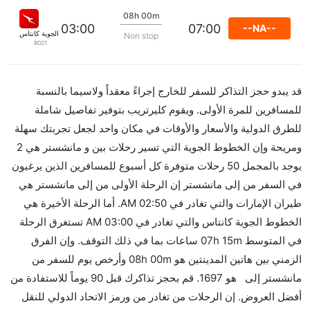
08h 00m
03:00
07:00
--NA--
الخطوط الجوية كانتاس
Non stop
8021
قد يبدو حجز التذاكر للسفر للخارج إجراءً معقداً ولاسيما بالنسبة
للمسافرين للمرة الأولى. ويقوم كليرتريب بتوفير تفاصيل شاملة
للطرق الدولية والأسعار والأوقات في مكان واحد لجعل تجربتك سهلة
ومريحة وإن الخطوط الجوية التي تسير رحلات بين و مانشستر هي 2
يوجد بالمجمل 50 رحلات متوفرة كل أسبوع للمسافرين الذين يرغبون
في السفر من إلى مانشستر إن الرحلة الأولى من إلى مانشستر هي
طيران الإمارات والتي تغادر في 02:50 AM. أما الرحلة الأخيرة هي
الخطوط الجوية كانتاس والتي تغادر في 03:00 AM تستغرق الرحلة
في المتوسط 07h 15m ساعات بما في ذلك التوقف. وإن الفرق
الزمني بين هاتين المدينتين هو 08h 00m وأرخص يوم للسفر من
مانشستر إلى هو 1697. قم بحجز تذاكرك قبل 90 يوماً للاستفادة من
أفضل العروض. إن الرحلات من تغادر من ورمز الاتحاد الدولي للنقل