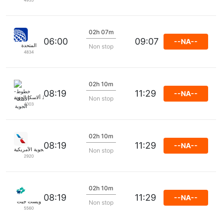
02h 07m
06:00
09:07
--NA--
المتحدة
Non stop
4834
02h 10m
08:19
11:29
--NA--
خطوط ألاسكا الجوية
Non stop
4003
02h 10m
08:19
11:29
--NA--
الخطوط الجوية الأمريكية
Non stop
2920
02h 10m
08:19
11:29
--NA--
ويست جيت
Non stop
5560