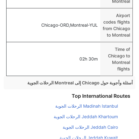
Montreal
Airport
codes flights
Chicago-ORD,Montreal-YUL
from Chicago
to Montreal
Time of
Chicago to
02h 30m
Montreal
flights
أسئلة وأجوبة حول Chicago إلى Montreal الرحلات الجوية
هل صحيح أن تستغرق وقتا أقل في رحلة مباشرة من
Top International Routes
إلىمونتريال مما تستغرقه الخطوط الجوية الأخرى؟
Madinah Istanbul الرحلات الجوية
نعم. توفر كل من أسرع رحلات الطيران على هذا الطريق،
Jeddah Khartoum الرحلات الجوية
هل توفر شركات الطيران مساحة إضافية للنوم؟
Jeddah Cairo الرحلات الجوية
كثير من خطوط طيران درجة رجال الأعمال توفر مساحة
Jeddah Kuwait الرحلات الجوية
إضافية للنوم.