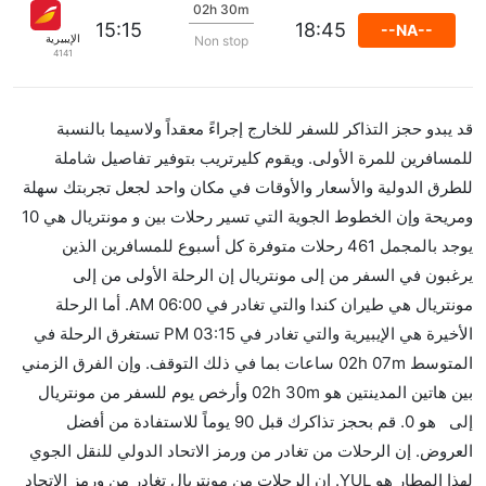
02h 30m
15:15
18:45
--NA--
الإيبيرية
Non stop
4141
قد يبدو حجز التذاكر للسفر للخارج إجراءً معقداً ولاسيما بالنسبة
للمسافرين للمرة الأولى. ويقوم كليرتريب بتوفير تفاصيل شاملة
للطرق الدولية والأسعار والأوقات في مكان واحد لجعل تجربتك سهلة
ومريحة وإن الخطوط الجوية التي تسير رحلات بين و مونتريال هي 10
يوجد بالمجمل 461 رحلات متوفرة كل أسبوع للمسافرين الذين
يرغبون في السفر من إلى مونتريال إن الرحلة الأولى من إلى
مونتريال هي طيران كندا والتي تغادر في 06:00 AM. أما الرحلة
الأخيرة هي الإيبيرية والتي تغادر في 03:15 PM تستغرق الرحلة في
المتوسط 02h 07m ساعات بما في ذلك التوقف. وإن الفرق الزمني
بين هاتين المدينتين هو 02h 30m وأرخص يوم للسفر من مونتريال
إلى هو 0. قم بحجز تذاكرك قبل 90 يوماً للاستفادة من أفضل
العروض. إن الرحلات من تغادر من ورمز الاتحاد الدولي للنقل الجوي
لهذا المطار هو YUL. إن الرحلات من مونتريال تغادر من ورمز الاتحاد