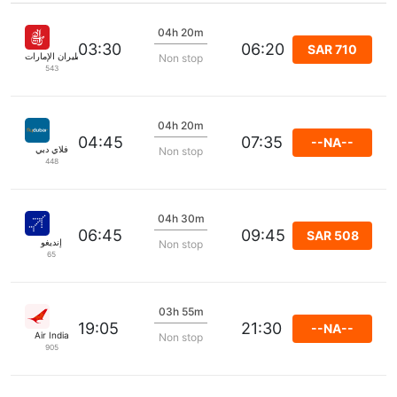
04h 20m
03:30
06:20
SAR 710
طيران الإمارات
Non stop
543
04h 20m
04:45
07:35
--NA--
فلاي دبي
Non stop
448
04h 30m
06:45
09:45
SAR 508
إنديغو
Non stop
65
03h 55m
19:05
21:30
--NA--
Air India
Non stop
905