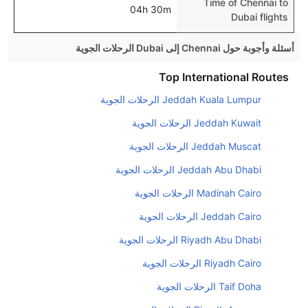
Time of Chennai to
04h 30m
Dubai flights
أسئلة وأجوبة حول Chennai إلى Dubai الرحلات الجوية
هل صحيح أن IndiGo تستغرق وقتا أقل في رحلة مباشرة
Top International Routes
من إلىدبي مما تستغرقه الخطوط الجوية الأخرى؟
Jeddah Kuala Lumpur الرحلات الجوية
نعم. توفر كل من IndiGo أسرع رحلات الطيران على هذا
Jeddah Kuwait الرحلات الجوية
الطريق،
Jeddah Muscat الرحلات الجوية
هل توفر شركات الطيران مساحة إضافية للنوم؟
Jeddah Abu Dhabi الرحلات الجوية
كثير من خطوط طيران درجة رجال الأعمال توفر مساحة
إضافية للنوم.
Madinah Cairo الرحلات الجوية
هل يمكنني حمل طعامي الخاص؟
Jeddah Cairo الرحلات الجوية
نعم، يمكنك حمل طعامك الخاص، و لكن يجب أن يكون معبئا
Riyadh Abu Dhabi الرحلات الجوية
بشكل جيد.
Riyadh Cairo الرحلات الجوية
هل سيقدم لي الكحول على متن رحلة من إلى دبي؟
Taif Doha الرحلات الجوية
لا تقدم شركة الطيران الكحول على متن رحلة داخلية. يتم