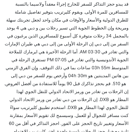
قد يبدو حجز التذاكر للسفر للخارج إجراءً معقداً ولاسيما بالنسبة
للمسافرين للمرة الأولى. ويقوم كليرتريب بتوفير تفاصيل شاملة
للطرق الدولية والأسعار والأوقات في مكان واحد لجعل تجربتك سهلة
ومريحة وإن الخطوط الجوية التي تسير رحلات بين و دبي هي 4 يوجد
بالمجمل 34 رحلات متوفرة كل أسبوع للمسافرين الذين يرغبون في
السفر من إلى دبي إن الرحلة الأولى من إلى دبي هي طيران الإمارات
والتي تغادر في 03:30 AM. أما الرحلة الأخيرة هي ايرمارك للملاحة
الجوية الأندونيسية والتي تغادر في 07:05 PM تستغرق الرحلة في
المتوسط 03h 55m ساعات بما في ذلك التوقف. وإن الفرق الزمني
بين هاتين المدينتين هو 04h 30m وأرخص يوم للسفر من دبي إلى
هو 510. قم بحجز تذاكرك قبل 90 يوماً للاستفادة من أفضل العروض.
إن الرحلات من تغادر من ورمز الاتحاد الدولي للنقل الجوي لهذا
المطار هو DXB. إن الرحلات من دبي تغادر من ورمز الاتحاد الدولي
للنقل الجوي لهذا المطار هو DXB. استخدم تطبيق كليرتريب سواءً
كنت مسافر للتجوال أو للعمل. وسيسمح لك تقويم الأسعار بمقارنة
الأسعار وتغيير تاريخ الحجز على الفور. احجز التذاكر في أقل من 60
ثانية مع خيار حجز الرحلات بلمسة واحدة. اختر كليرتريب للاهتمام