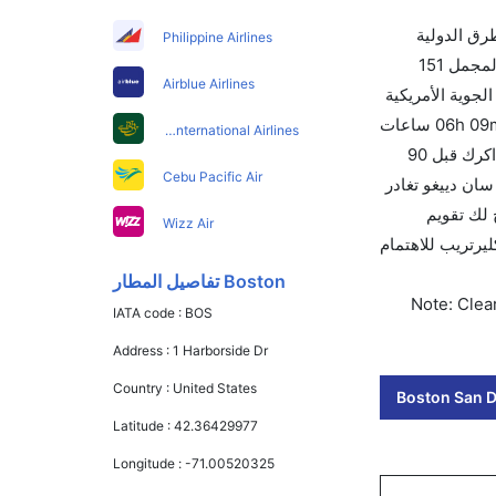
طرق الدولية
Philippine Airlines
والأسعار والأوقات في مكان واحد لجعل تجربتك سهلة ومريحة وإن الخطوط الجوية التي تسير رحلات بين و سان دييغو هي 9 يوجد بالمجمل 151
Airblue Airlines
جوية الأمريكية
والتي تغادر في 05:00 AM. أما الرحلة الأخيرة هي خطوط ألاسكا الجوية والتي تغادر في 06:10 PM تستغرق الرحلة في المتوسط 06h 09m ساعات
Pakistan International Airlines
بما في ذلك التوقف. وإن الفرق الزمني بين هاتين المدينتين هو 11h 04m وأرخص يوم للسفر من سان دييغو إلى هو 0. قم بحجز تذاكرك قبل 90
Cebu Pacific Air
لدولي للنقل الجوي لهذا المطار هو SAN. إن الرحلات من سان دييغو تغادر
وسيسمح لك تقويم
Wizz Air
ت بلمسة واحدة. اختر كليرتريب للاهتمام
Boston تفاصيل المطار
Note: Clear
IATA code :
BOS
Address :
1 Harborside Dr
Country :
United States
Boston San Di
Latitude :
42.36429977
Longitude :
-71.00520325