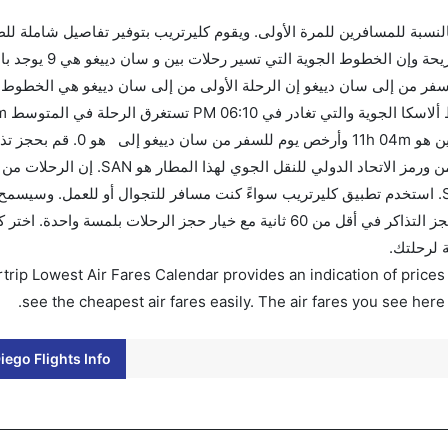
 بالنسبة للمسافرين للمرة الأولى. ويقوم كليرتريب بتوفير تفاصيل شاملة لل
فر من إلى سان دييغو إن الرحلة الأولى من إلى سان دييغو هي الخطوط ال
يوماً للاستفادة من أفضل العروض. إن الرحلات من تغادر من ورمز الاتحاد ا
من ورمز الاتحاد الدولي للنقل الجوي لهذا المطار هو SAN. استخدم تطبيق كليرتريب سواءً كنت مسافر للتجوال أو للعمل. 
الأسعار بمقارنة الأسعار وتغيير تاريخ الحجز على الفور. احجز التذاكر في أقل من 60 ثانية مع خيار حجز الرحلا
 لرحلتك.
trip Lowest Air Fares Calendar provides an indication of prices 
see the cheapest air fares easily. The air fares you see here
ego Flights Info