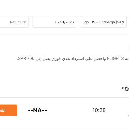
SAR .
--NA--
10:28
الت