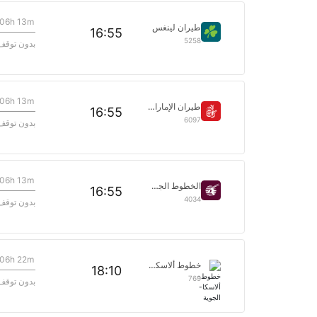
06h 13m
طيران لينغس
16:55
5258
بدون توقف
06h 13m
طيران الإمارات
16:55
6097
بدون توقف
06h 13m
الخطوط الجوية القطرية
16:55
4034
بدون توقف
06h 22m
خطوط ألاسكا الجوية
18:10
769
بدون توقف