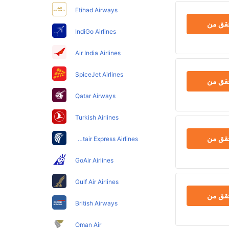
Etihad Airways
حقق من
IndiGo Airlines
Air India Airlines
SpiceJet Airlines
حقق من
Qatar Airways
Turkish Airlines
حقق من
Egyptair Express Airlines
GoAir Airlines
Gulf Air Airlines
حقق من
British Airways
Oman Air