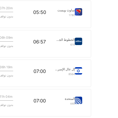
07h 20m
ساوث ويست
05:50
1780
بدون توقف
06h 09m
الخطوط الجوية جيت بلو
06:57
619
بدون توقف
06h 19m
إل عال الإسرائيلية للطيران
07:00
8564
بدون توقف
11h 04m
المتحدة
07:00
449
بدون توقف