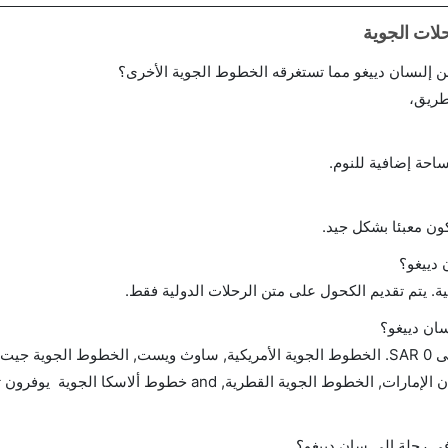
 إلىسان دييغو مما تستغرقه الخطوط الجوية الأخرى؟
طريق،
احة إضافية للنوم.
ن معبئا بشكل جيد.
دييغو؟
ة. يتم تقديم الكحول على متن الرحلات الدولية فقط.
سان دييغو؟
تتراوح أسعار رحلة الدرجة الاقتصادية من SAR 0 إلى SAR 0. الخطوط الجوية الأمريكية, ساوث ويست, الخطوط الج
الإسرائيلية للطيران, المتحدة, طيران لينغس, طيران الإمارات, الخطوط الجوية القطرية, and خطو
 في رحلة إلى سان دييغو؟