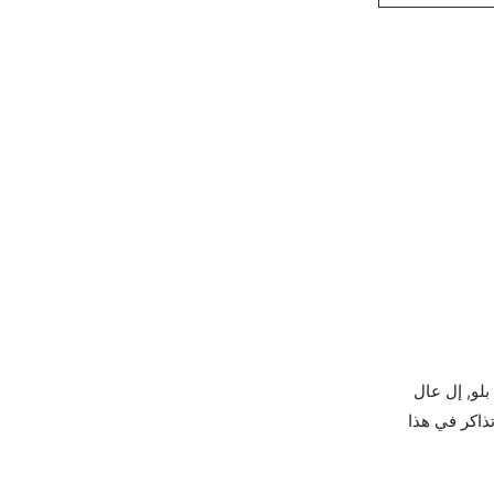
وية جيت بلو, إل عال
ط ألاسكا الجوية يوفرون تذاكر في هذا