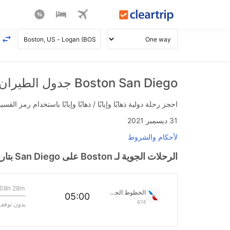
Boston San Diego جدول الطيران
احجز رحلة دولية ذهابًا وإيابًا / ذهابًا وإيابًا باستخدام رمز القسيمة FLIGHTS واحصل على استرداد نقدي فوري يصل إلى 700
31 ديسمبر 2021
لأحكام والشروط
الرحلات الجوية لـ Boston على San Diego بتاريخ>
08h 28m
الخطوط الجوية الأمريكية
05:00
674
بدون توقف