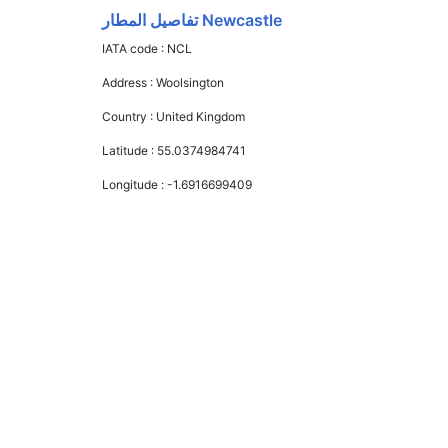
Newcastle تفاصيل المطار
IATA code :
NCL
Address :
Woolsington
Country :
United Kingdom
Latitude :
55.0374984741
Longitude :
-1.6916699409