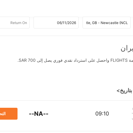
SAR .
--NA--
09:10
الت