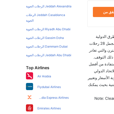
Jeddah Alexandria الرحلات الجوية
حقق من
Jeddah Casablanca الرحلات
الجوية
Riyadh Abu Dhabi الرحلات الجوية
طرق الدولية
Gassim Doha الرحلات الجوية
والأسعار والأوقات في مكان واحد لجعل تجربتك سهلة ومريحة وإن الخطوط الجوية التي تسير رحلات بين و نيوكاسل هي 2 يوجد بالمجمل 28 رحلات
Dammam Dubai الرحلات الجوية
رن والتي تغادر
Jeddah Abu Dhabi الرحلات الجوية
ستغرق الرحلة في المتوسط 00h 55m ساعات بما في ذلك التوقف.
 وأرخص يوم للسفر من نيوكاسل إلى هو 0. قم بحجز تذاكرك قبل 90 يوماً للاستفادة من أفضل
Top Airlines
سل تغادر من ورمز الاتحاد الدولي
Air Arabia
ارنة الأسعار وتغيير
جوانب التقنية بحيث يمكنك
Flydubai Airlines
Air India Express Airlines
Note: Clear
Emirates Airlines