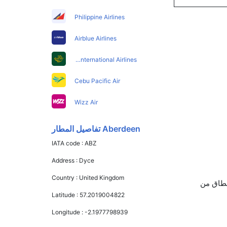
Philippine Airlines
Airblue Airlines
Pakistan International Airlines
Cebu Pacific Air
Wizz Air
Aberdeen تفاصيل المطار
IATA code :
ABZ
Address :
Dyce
Country :
United Kingdom
ن تذاكر في هذا النطاق من
Latitude :
57.2019004822
Longitude :
-2.1977798939