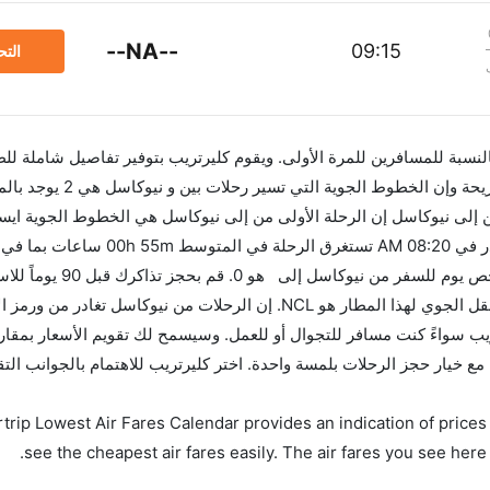
--NA--
09:15
الت
 بالنسبة للمسافرين للمرة الأولى. ويقوم كليرتريب بتوفير تفاصيل شاملة لل
إلى نيوكاسل إن الرحلة الأولى من إلى نيوكاسل هي الخطوط الجوية ايست
في 08:15 AM. أما الرحلة الأخيرة هي فلاي بي والتي تغادر في 08:20 AM ت
وإن الفرق الزمني بين هاتين المدينتين هو 00h 00m
العروض. إن الرحلات من تغادر من ورمز الاتحاد الدولي للنقل الجوي لهذا المطار هو NCL. إن الرحلات من نيوكا
NC. استخدم تطبيق كليرتريب سواءً كنت مسافر للتجوال أو للعمل. وسيسمح لك تقويم الأسعار بمق
لحجز على الفور. احجز التذاكر في أقل من 60 ثانية مع خيار حجز الرحلات بلمسة واحدة. اختر كليرتريب للاهتمام بال
trip Lowest Air Fares Calendar provides an indication of prices 
see the cheapest air fares easily. The air fares you see here