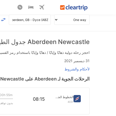
Aberdeen Newcastle جدول الطيران
احجز رحلة دولية ذهابًا وإيابًا / ذهابًا وإيابًا باستخدام رمز القسيمة FLIGHTS واحصل على استرداد نقدي فوري يصل إلى 700
31 ديسمبر 2021
لأحكام والشروط
الرحلات الجوية لـ Aberdeen على Newcastle بتاريخ>
00h 55m
الخطوط الجوية ايسترن
08:15
4031
بدون توقف